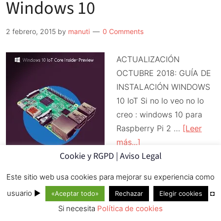
IP
Windows 10
fija
Wi-
2 febrero, 2015
by
manuti
0 Comments
Fi
en
ACTUALIZACIÓN
Raspbian
OCTUBRE 2018: GUÍA DE
INSTALACIÓN WINDOWS
10 IoT Si no lo veo no lo
creo : windows 10 para
Raspberry Pi 2 …
[Leer
acerca
más...]
Cookie y RGPD | Aviso Legal
de
Raspberry
Este sitio web usa cookies para mejorar su experiencia como
Pi
usuario ►
◘
«Aceptar todo»
Rechazar
Elegir cookies
Ubuntu no quiere a
2
Si necesita
Política de cookies
soportará
Raspberry Pi