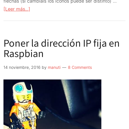
flechas (si cambiáis los iconos puede ser distinto) …
acerca
[Leer más...]
de
Poner
la
Poner la dirección IP fija en
dirección
IP
Raspbian
fija
en
14 noviembre, 2016
by
manuti
8 Comments
Raspbian
–
modo
gráfico
GUI