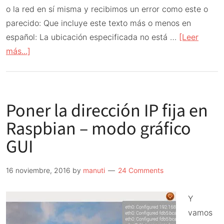
o la red en sí misma y recibimos un error como este o
parecido: Que incluye este texto más o menos en
español: La ubicación especificada no está …
[Leer
acerca
más...]
de
Thunar
o
Poner la dirección IP fija en
PCManfm
no
Raspbian – modo gráfico
tienen
GUI
acceso
a
16 noviembre, 2016
by
manuti
24 Comments
unidades
de
Y
red
vamos