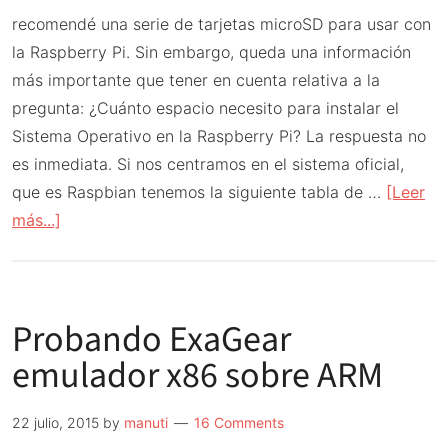
recomendé una serie de tarjetas microSD para usar con
la Raspberry Pi. Sin embargo, queda una información
más importante que tener en cuenta relativa a la
pregunta: ¿Cuánto espacio necesito para instalar el
Sistema Operativo en la Raspberry Pi? La respuesta no
es inmediata. Si nos centramos en el sistema oficial,
que es Raspbian tenemos la siguiente tabla de …
[Leer
acerca
más...]
de
Sobre
el
Probando ExaGear
tamaño
de
emulador x86 sobre ARM
los
Sistemas
22 julio, 2015
by
manuti
16 Comments
Operativos