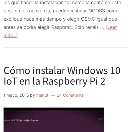
los que hacer la instalación tal como la conté en este
post no les convenza, pueden instalar NOOBS como
expliqué hace más tiempo y elegir OSMC igual que
antes se podía elegir Raspbmc. Solo tenéis …
[Leer
acerca
más...]
de
OSMC
llega
Cómo instalar Windows 10
a
NOOBS
IoT en la Raspberry Pi 2
1 mayo, 2015
by
manuti
24 Comments