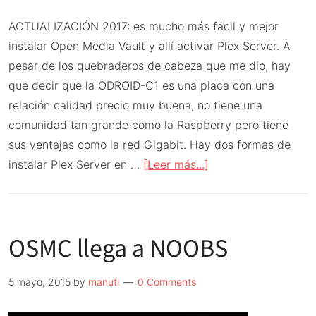
ACTUALIZACIÓN 2017: es mucho más fácil y mejor
instalar Open Media Vault y allí activar Plex Server. A
pesar de los quebraderos de cabeza que me dio, hay
que decir que la ODROID-C1 es una placa con una
relación calidad precio muy buena, no tiene una
comunidad tan grande como la Raspberry pero tiene
sus ventajas como la red Gigabit. Hay dos formas de
acerca
instalar Plex Server en …
[Leer más...]
de
Plex
Server
OSMC llega a NOOBS
para
ODROID-
C1
5 mayo, 2015
by
manuti
0 Comments