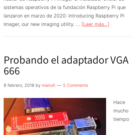
sistemas operativos de la fundación Raspberry Pi que
lanzaron en marzo de 2020: Introducing Raspberry Pi
acerca
Imager, our new imaging utility. …
[Leer más...]
de
Raspberry
Pi
Probando el adaptador VGA
imager
instalador
666
oficial
de
8 febrero, 2018
by
manuti
5 Comments
sistemas
operativos
Hace
mucho
tiempo