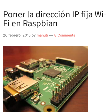
Lollipop
Poner la dirección IP fija Wi-
para
Raspberry
Fi en Raspbian
Pi
2
26 febrero, 2015
by
manuti
8 Comments