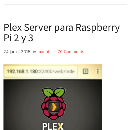
de
Probando
ExaGear
Plex Server para Raspberry
emulador
x86
Pi 2 y 3
sobre
ARM
24 junio, 2015
by
manuti
70 Comments