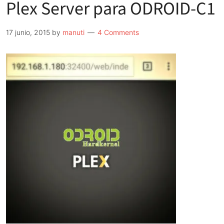
Plex Server para ODROID-C1
para
Raspberry
Pi
17 junio, 2015
by
manuti
4 Comments
2
y
3