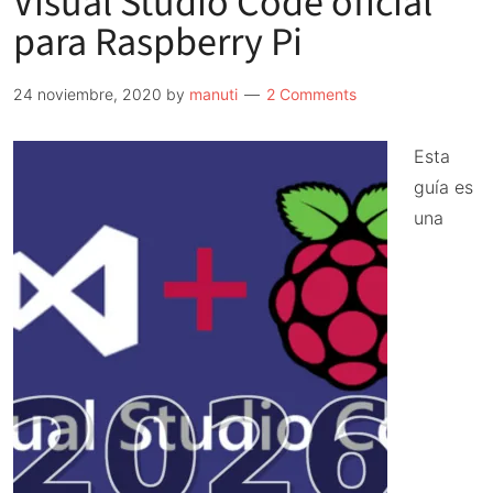
Visual Studio Code oficial
con
para Raspberry Pi
Raspberry
Pi
24 noviembre, 2020
by
manuti
2 Comments
OS
Trixie:
Esta
modo
guía es
gadget
una
sin
complicaciones