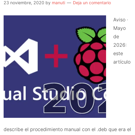
Raspberry
23 noviembre, 2020
by
manuti
Deja un comentario
Pi
Aviso ·
Mayo
de
2026:
este
artículo
describe el procedimiento manual con el .deb que era el