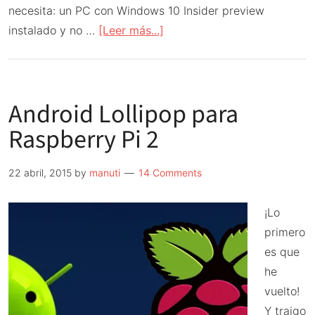
necesita: un PC con Windows 10 Insider preview
acerca
instalado y no …
[Leer más...]
de
Cómo
instalar
Android Lollipop para
Windows
10
Raspberry Pi 2
IoT
en
22 abril, 2015
by
manuti
14 Comments
la
Raspberry
¡Lo
Pi
primero
2
es que
he
vuelto!
Y traigo