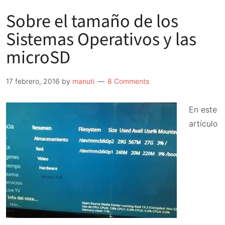
la
Sobre el tamaño de los
dirección
IP
Sistemas Operativos y las
fija
microSD
en
Raspbian
17 febrero, 2016
by
manuti
8 Comments
En este
artículo