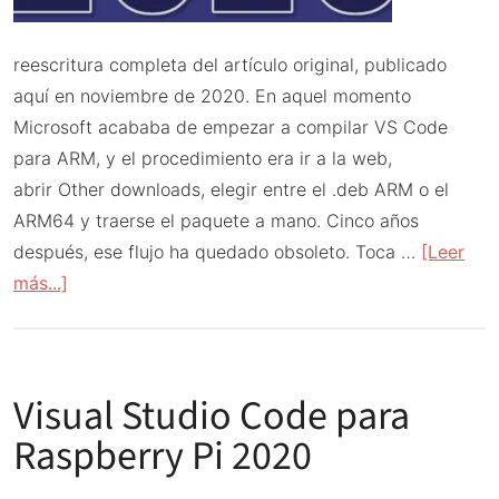
reescritura completa del artículo original, publicado
aquí en noviembre de 2020. En aquel momento
Microsoft acababa de empezar a compilar VS Code
para ARM, y el procedimiento era ir a la web,
abrir Other downloads, elegir entre el .deb ARM o el
ARM64 y traerse el paquete a mano. Cinco años
después, ese flujo ha quedado obsoleto. Toca …
[Leer
acerca
más...]
de
Visual
Studio
Visual Studio Code para
Code
oficial
Raspberry Pi 2020
para