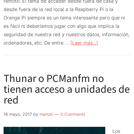
remoto. El tema de acceder desde fuera de casa y
desde fuera de la red local a la Raspberry Pi o la
Orange Pi siempre es un tema interesante pero que ni
es fácil ni deberíamos jugar con algo que implica la
seguridad de nuestra red y nuestros datos, información,
acerca
ordenadores, etc. De entre …
[Leer más...]
de
dataplicity.com
o
Thunar o PCManfm no
cómo
acceder
tienen acceso a unidades de
en
red
remoto
a
16 mayo, 2017
by
manuti
0 Comments
tu
Raspberry
Los