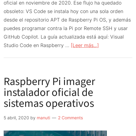
oficial en noviembre de 2020. Ese flujo ha quedado
obsoleto: VS Code se instala hoy con una sola orden
desde el repositorio APT de Raspberry Pi OS, y además
puedes programar contra la Pi por Remote SSH y usar
GitHub Copilot. La guía actualizada está aquí: Visual
acerca
Studio Code en Raspberry …
[Leer más...]
de
Visual
Studio
Raspberry Pi imager
Code
para
instalador oficial de
Raspberry
sistemas operativos
Pi
2020
5 abril, 2020
by
manuti
2 Comments