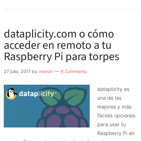
de
Probando
el
dataplicity.com o cómo
adaptador
VGA
acceder en remoto a tu
666
Raspberry Pi para torpes
27 julio, 2017
by
manuti
6 Comments
dataplicity es
una de las
mejores y más
fáciles opciones
para usar tu
Raspberry Pi en