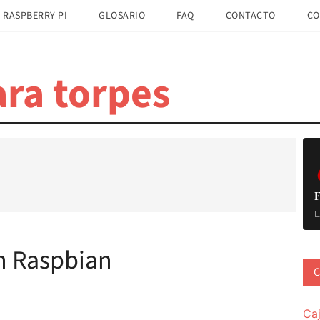
 RASPBERRY PI
GLOSARIO
FAQ
CONTACTO
CO
ra torpes
B
la
pr
F
E
en Raspbian
C
Ca