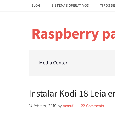
Saltar
Saltar
BLOG
SISTEMAS OPERATIVOS
TIPOS DE
al
a
contenido
la
principal
barra
Raspberry pa
lateral
principal
Media Center
Instalar Kodi 18 Leia 
14 febrero, 2019
by
manuti
22 Comments