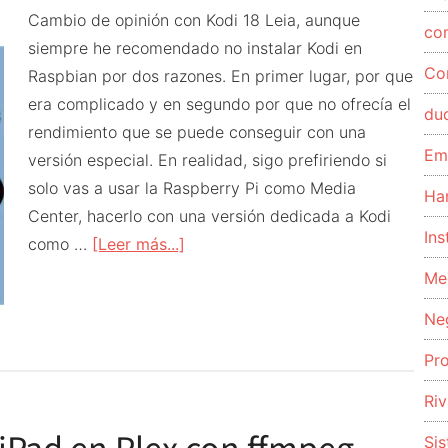
Cambio de opinión con Kodi 18 Leia, aunque
co
siempre he recomendado no instalar Kodi en
Co
Raspbian por dos razones. En primer lugar, por que
era complicado y en segundo por que no ofrecía el
du
rendimiento que se puede conseguir con una
Em
versión especial. En realidad, sigo prefiriendo si
solo vas a usar la Raspberry Pi como Media
Ha
Center, hacerlo con una versión dedicada a Kodi
Ins
acerca
como …
[Leer más...]
de
Me
Instalar
Ne
Kodi
18
Pr
Leia
Riv
en
Raspbian
Si