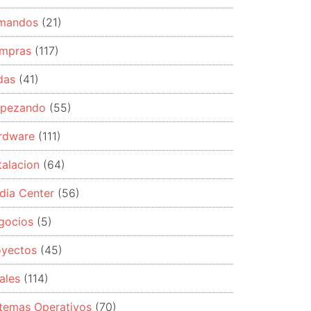
mandos
(21)
mpras
(117)
das
(41)
pezando
(55)
rdware
(111)
talacion
(64)
dia Center
(56)
gocios
(5)
oyectos
(45)
ales
(114)
stemas Operativos
(70)