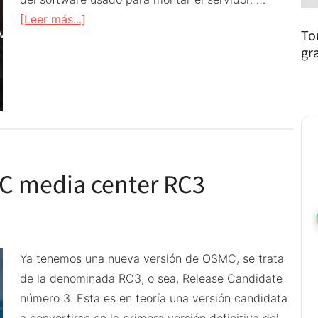
acerca
[Leer más...]
To
de
gr
Arreglar
error
Plex
Server
«
server
C media center RC3
is
not
powerful
enough
»
Ya tenemos una nueva versión de OSMC, se trata
de la denominada RC3, o sea, Release Candidate
número 3. Esta es en teoría una versión candidata