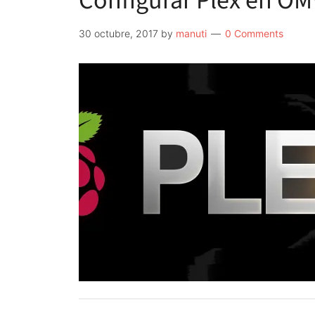
Configurar Plex en OM
30 octubre, 2017
by
manuti
0 Comments