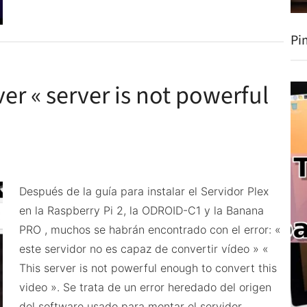
versión
definitiva
Pi
ver « server is not powerful
Después de la guía para instalar el Servidor Plex
en la Raspberry Pi 2, la ODROID-C1 y la Banana
PRO , muchos se habrán encontrado con el error: «
este servidor no es capaz de convertir vídeo » «
This server is not powerful enough to convert this
video ». Se trata de un error heredado del origen
del software usado para montar el servidor. …