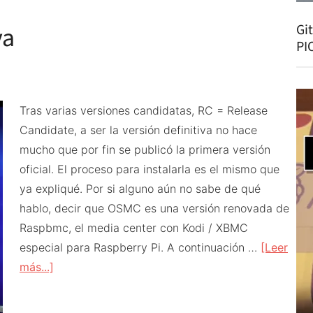
Plex
va
Gi
con
PI
OMV
Tras varias versiones candidatas, RC = Release
Candidate, a ser la versión definitiva no hace
mucho que por fin se publicó la primera versión
oficial. El proceso para instalarla es el mismo que
ya expliqué. Por si alguno aún no sabe de qué
hablo, decir que OSMC es una versión renovada de
Raspbmc, el media center con Kodi / XBMC
especial para Raspberry Pi. A continuación …
[Leer
acerca
más...]
de
OSMC