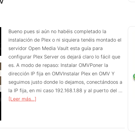
V
iPad
en
Plex
Bueno pues si aún no habéis completado la
con
instalación de Plex o ni siquiera tenéis montado el
ffmpeg
servidor Open Media Vault esta guía para
configurar Plex Server os dejará claro lo fácil que
es. A modo de repaso: Instalar OMVPoner la
dirección IP fija en OMVInstalar Plex en OMV Y
seguimos justo donde lo dejamos, conectándoos a
la IP fija, en mi caso 192.168.1.88 y al puerto del …
acerca
[Leer más...]
de
Configurar
Plex
en