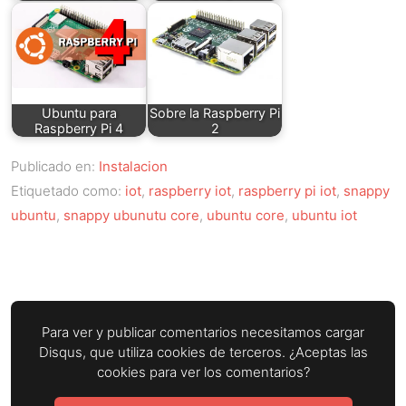
Ubuntu para
Sobre la Raspberry Pi
Raspberry Pi 4
2
Publicado en:
Instalacion
Etiquetado como:
iot
,
raspberry iot
,
raspberry pi iot
,
snappy
ubuntu
,
snappy ubunutu core
,
ubuntu core
,
ubuntu iot
Para ver y publicar comentarios necesitamos cargar
Disqus, que utiliza cookies de terceros. ¿Aceptas las
cookies para ver los comentarios?