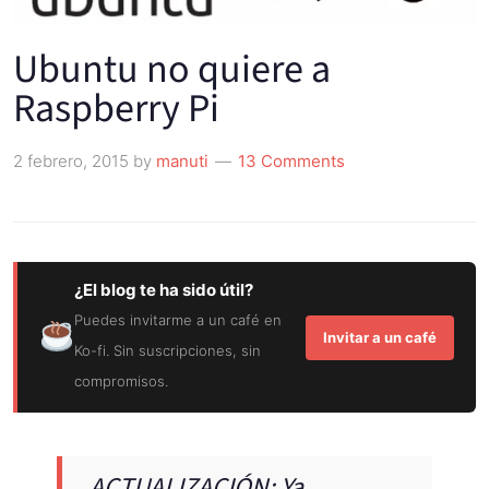
Ubuntu no quiere a
Raspberry Pi
2 febrero, 2015
by
manuti
13 Comments
¿El blog te ha sido útil?
Puedes invitarme a un café en
Invitar a un café
Ko-fi. Sin suscripciones, sin
compromisos.
ACTUALIZACIÓN: Ya