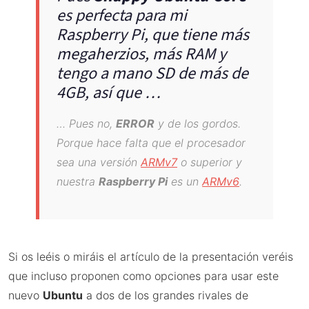
es perfecta para mi
Raspberry Pi, que tiene más
megaherzios, más RAM y
tengo a mano SD de más de
4GB, así que …
… Pues no,
ERROR
y de los gordos.
Porque hace falta que el procesador
sea una versión
ARMv7
o superior y
nuestra
Raspberry Pi
es un
ARMv6
.
Si os leéis o miráis el artículo de la presentación veréis
que incluso proponen como opciones para usar este
nuevo
Ubuntu
a dos de los grandes rivales de