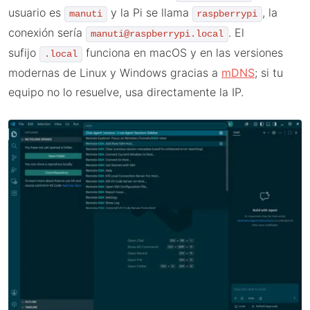
usuario es
y la Pi se llama
, la
manuti
raspberrypi
conexión sería
. El
manuti@raspberrypi.local
sufijo
funciona en macOS y en las versiones
.local
modernas de Linux y Windows gracias a
mDNS
; si tu
equipo no lo resuelve, usa directamente la IP.