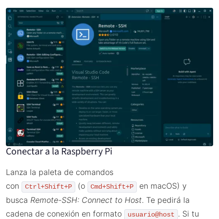
Conectar a la Raspberry Pi
Lanza la paleta de comandos
con
(o
en macOS) y
Ctrl+Shift+P
Cmd+Shift+P
busca
Remote-SSH: Connect to Host
. Te pedirá la
cadena de conexión en formato
. Si tu
usuario@host