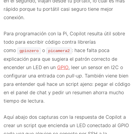
en el segundo, viajan desde tu portátil, lo cual es más
rápido porque tu portátil casi seguro tiene mejor
conexión.
Para programación con la Pi, Copilot resulta útil sobre
todo para escribir código contra librerías
como
o
: hace falta poca
gpiozero
picamera2
explicación para que sugiera el patrón correcto de
encender un LED en un
GPIO
, leer un sensor en I2C o
configurar una entrada con
pull-up
. También viene bien
para entender qué hace un script ajeno: pegar el código
en el panel de chat y pedir un resumen ahorra mucho
tiempo de lectura.
Aquí abajo dos capturas con la respuesta de Copilot a
crear un script que encienda un LED conectado al GPIO
cada vez que alguien se conecte por SSH a la