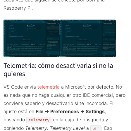
Raspberry Pi.
Telemetría: cómo desactivarla si no la
quieres
VS Code envía
telemetría
a Microsoft por defecto. No
es nada que no haga cualquier otro IDE comercial, pero
conviene saberlo y desactivarlo si te incomoda. El
ajuste está en
File → Preferences → Settings
,
buscando
en la caja de búsqueda y
telemetry
poniendo
Telemetry: Telemetry Level
a
. Eso
off