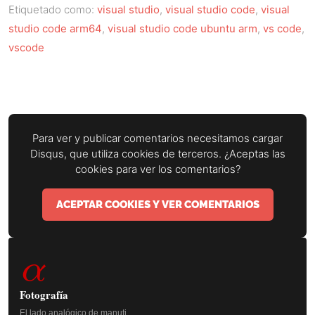
Etiquetado como:
visual studio
,
visual studio code
,
visual
studio code arm64
,
visual studio code ubuntu arm
,
vs code
,
vscode
Para ver y publicar comentarios necesitamos cargar
Disqus, que utiliza cookies de terceros. ¿Aceptas las
cookies para ver los comentarios?
ACEPTAR COOKIES Y VER COMENTARIOS
Barra
α
lateral
principal
Fotografía
El lado analógico de manuti