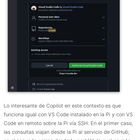
Lo interesante de Copilot en este contexto es que
funciona igual con VS Code instalado en la Pi y con VS
Code en remoto sobre la Pi vía SSH. En el primer caso,
las consultas viajan desde la Pi al servicio de GitHub;