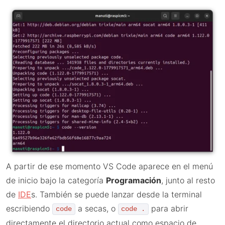
A partir de ese momento VS Code aparece en el menú
de inicio bajo la categoría
Programación
, junto al resto
de
IDE
s. También se puede lanzar desde la terminal
escribiendo
a secas, o
para abrir
code
code .
directamente el directorio actual como espacio de