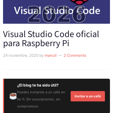
Visual Studio Code oficial
para Raspberry Pi
24 noviembre, 2020
by
manuti
2 Comments
¿El blog te ha sido útil?
Puedes invitarme a un café en
Invitar a un café
Ko-fi. Sin suscripciones, sin
compromisos.