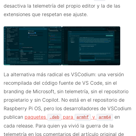
desactiva la telemetría del propio editor y la de las
extensiones que respetan ese ajuste.
La alternativa más radical es VSCodium: una versión
recompilada del código fuente de VS Code, sin el
branding de Microsoft, sin telemetría, sin el repositorio
propietario y sin Copilot. No está en el repositorio de
Raspberry Pi OS, pero los desarrolladores de VSCodium
publican
paquetes
para
y
en
.deb
armhf
arm64
cada release. Para quien ya vivió la guerra de la
telemetría en los comentarios del artículo original de