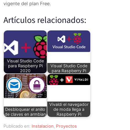
vigente del plan Free.
Artículos relacionados:
Visual Studio Code
para Raspberry Pi
Visual Studio Code
2020
para Raspberry Pi
Vivaldi el navegador
Desbloquear el anillo
de moda llega a
de claves en armbian
Raspberry Pi
Publicado en:
Instalacion
,
Proyectos