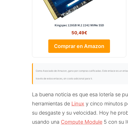
Kingspec 128GB M.2 2242 NVMe SSD
50,49€
Comprar en Amazon
Como Asociado de Amazon, gano por compras calificadas. Este enlace es un enlace 
través de estos enlaces, sin costo adicional para ti.
La buena noticia es que esa lotería se p
herramientas de
Linux
y cinco minutos po
su desgaste y su velocidad. Hoy he pr
usando una
Compute Module
5 con su I