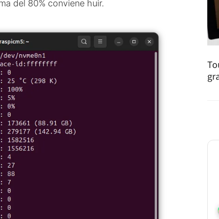
ma del 80% conviene huir.
To
gr