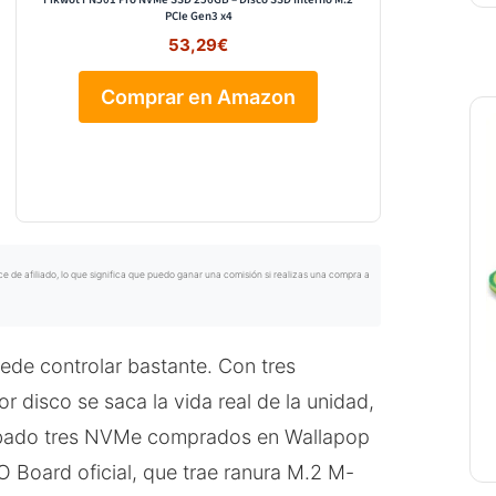
PCIe Gen3 x4
53,29€
Comprar en Amazon
de afiliado, lo que significa que puedo ganar una comisión si realizas una compra a
uede controlar bastante. Con tres
r disco se saca la vida real de la unidad,
obado tres NVMe comprados en Wallapop
O Board oficial, que trae ranura M.2 M-