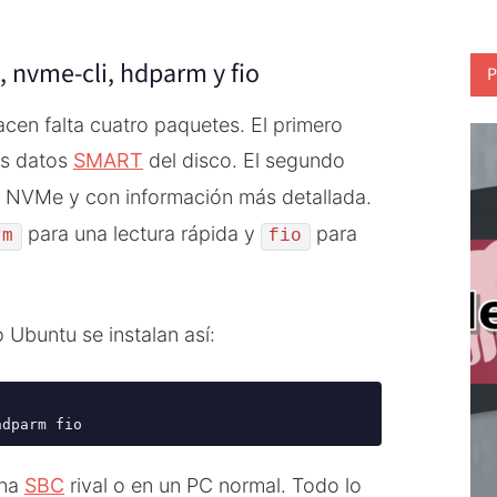
 nvme-cli, hdparm y fio
P
cen falta cuatro paquetes. El primero
os datos
SMART
del disco. El segundo
s NVMe y con información más detallada.
para una lectura rápida y
para
rm
fio
 Ubuntu se instalan así:
hdparm fio
una
SBC
rival o en un PC normal. Todo lo