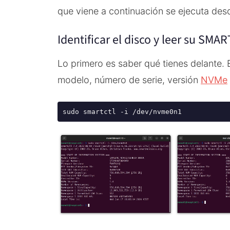
que viene a continuación se ejecuta des
Identificar el disco y leer su SMAR
Lo primero es saber qué tienes delante.
modelo, número de serie, versión
NVMe
sudo smartctl -i /dev/nvme0n1