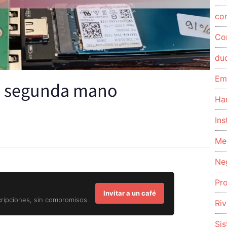
co
Co
du
Em
e segunda mano
Ha
Ins
Me
Ne
Pr
Invitar a un café
cripciones, sin compromisos.
Riv
Si