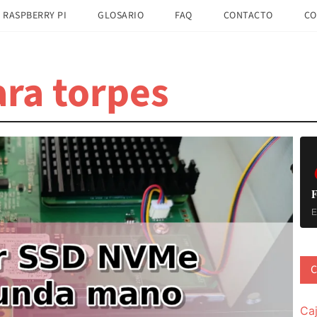
 RASPBERRY PI
GLOSARIO
FAQ
CONTACTO
CO
ra torpes
B
la
pr
F
E
C
Ca