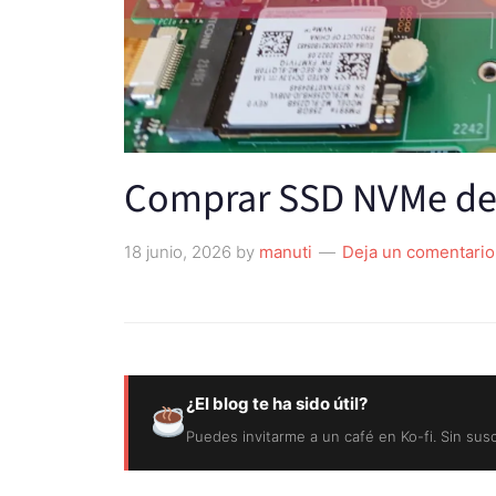
Comprar SSD NVMe d
18 junio, 2026
by
manuti
Deja un comentario
¿El blog te ha sido útil?
Puedes invitarme a un café en Ko-fi. Sin sus