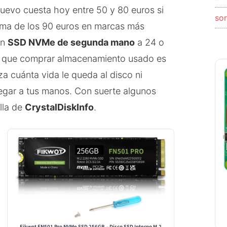
evo cuesta hoy entre 50 y 80 euros si
so
cima de los 90 euros en marcas más
un
SSD NVMe de segunda mano
a 24 o
 es que comprar almacenamiento usado es
za cuánta vida le queda al disco ni
egar a tus manos. Con suerte algunos
lla de
CrystalDiskInfo
.
Fikwot FN501 Pro NVMe SSD 256GB – Disco SSD Interno M.2