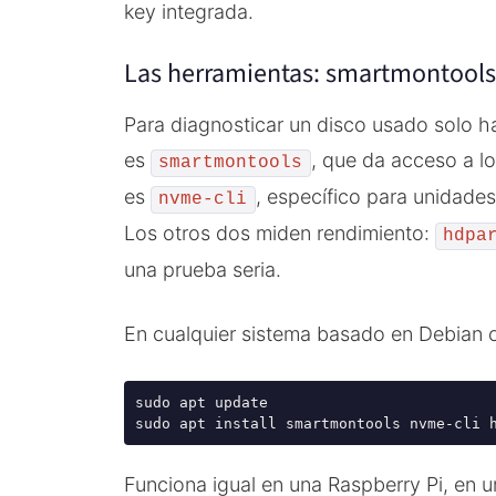
key integrada.
Las herramientas: smartmontools,
Para diagnosticar un disco usado solo ha
es
, que da acceso a l
smartmontools
es
, específico para unidade
nvme-cli
Los otros dos miden rendimiento:
hdpa
una prueba seria.
En cualquier sistema basado en Debian o
sudo apt update

sudo apt install smartmontools nvme-cli 
Funciona igual en una Raspberry Pi, en 