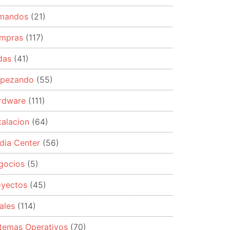
mandos
(21)
mpras
(117)
das
(41)
pezando
(55)
rdware
(111)
talacion
(64)
dia Center
(56)
gocios
(5)
oyectos
(45)
ales
(114)
stemas Operativos
(70)