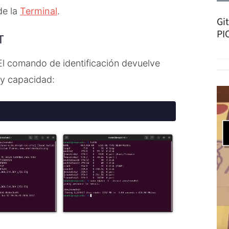
de la
Terminal
.
Gi
PI
T
 El comando de identificación devuelve
y capacidad: