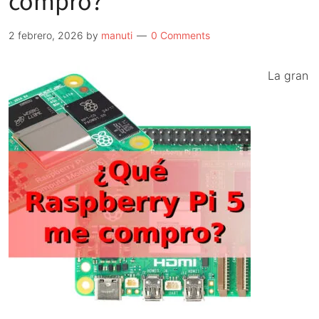
compro?
segunda
mano
2 febrero, 2026
by
manuti
0 Comments
La gran