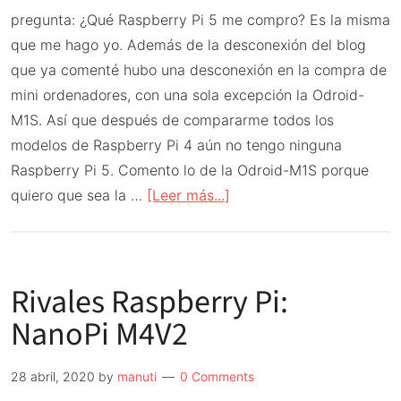
pregunta: ¿Qué Raspberry Pi 5 me compro? Es la misma
que me hago yo. Además de la desconexión del blog
que ya comenté hubo una desconexión en la compra de
mini ordenadores, con una sola excepción la Odroid-
M1S. Así que después de compararme todos los
modelos de Raspberry Pi 4 aún no tengo ninguna
Raspberry Pi 5. Comento lo de la Odroid-M1S porque
acerca
quiero que sea la …
[Leer más...]
de
¿Qué
Raspberry
Rivales Raspberry Pi:
Pi
5
NanoPi M4V2
me
compro?
28 abril, 2020
by
manuti
0 Comments