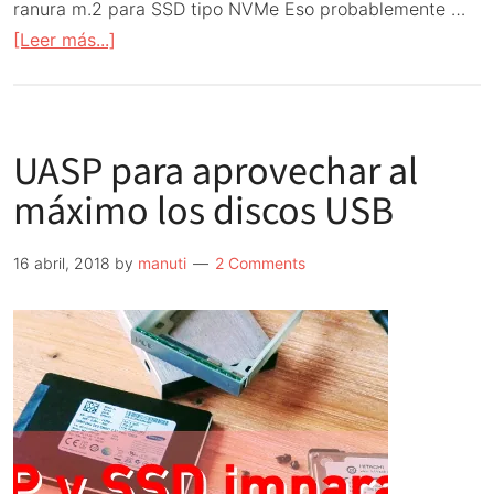
ranura m.2 para SSD tipo NVMe Eso probablemente …
acerca
[Leer más...]
de
Rivales
Raspberry
UASP para aprovechar al
Pi:
Khadas
máximo los discos USB
VIM3
16 abril, 2018
by
manuti
2 Comments