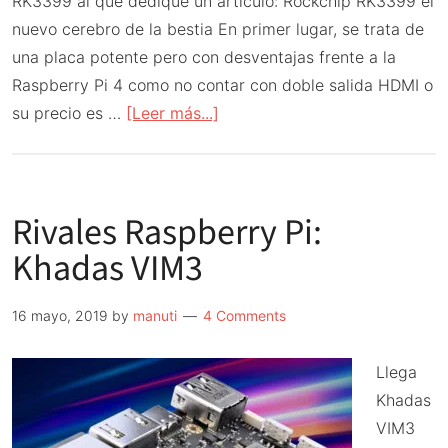
RK3399 al que dedique un artículo: Rockchip RK3399 el
nuevo cerebro de la bestia En primer lugar, se trata de
una placa potente pero con desventajas frente a la
Raspberry Pi 4 como no contar con doble salida HDMI o
acerca
su precio es …
[Leer más...]
de
Rivales
Raspberry
Rivales Raspberry Pi:
Pi:
NanoPi
Khadas VIM3
M4V2
16 mayo, 2019
by
manuti
4 Comments
Llega
Khadas
VIM3