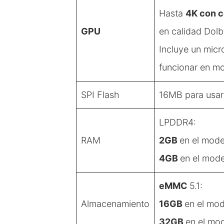
Hasta
4K con c
GPU
en calidad Dol
Incluye un mic
funcionar en 
SPI Flash
16MB para usar
LPDDR4:
RAM
2GB
en el mod
4GB
en el mod
eMMC
5.1:
Almacenamiento
16GB
en el mo
32GB
en el mo