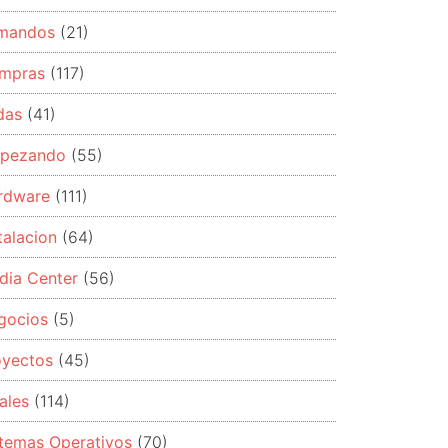
mandos
(21)
mpras
(117)
das
(41)
pezando
(55)
rdware
(111)
talacion
(64)
dia Center
(56)
gocios
(5)
oyectos
(45)
ales
(114)
stemas Operativos
(70)