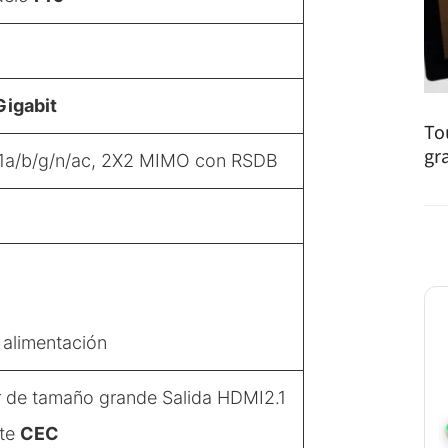
D
Gigabit
To
gr
1a/b/g/n/ac, 2X2 MIMO con RSDB
 alimentación
r de tamaño grande Salida HDMI2.1
rte
CEC