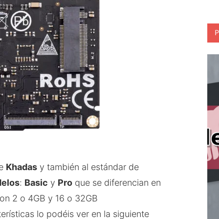
P
de
Khadas
y también al estándar de
elos
:
Basic
y
Pro
que se diferencian en
on 2 o 4GB y 16 o 32GB
erísticas lo podéis ver en la siguiente