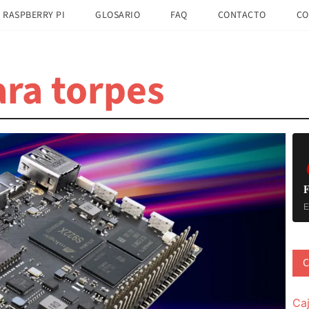
 RASPBERRY PI
GLOSARIO
FAQ
CONTACTO
CO
ra torpes
B
la
pr
F
E
C
Ca