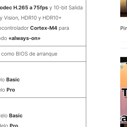
odec H.265 a 75fps
y 10-bit Salida
by Vision, HDR10 y HDR10+
Pi
rocontrolador
Cortex-M4
para
modo
«always-on»
 como BIOS de arranque
elo
Basic
elo
Pro
delo
Basic
delo
Pro