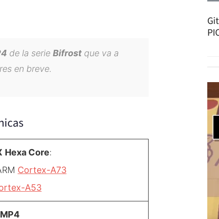
Gi
PI
P4
de la serie
Bifrost
que va a
bres en breve.
nicas
X
Hexa Core
:
 ARM
Cortex-A73
ortex-A53
 MP4