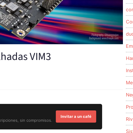
co
Co
du
Em
 Khadas VIM3
Ha
Ins
Me
Ne
Pr
Invitar a un café
Riv
cripciones, sin compromisos.
Si