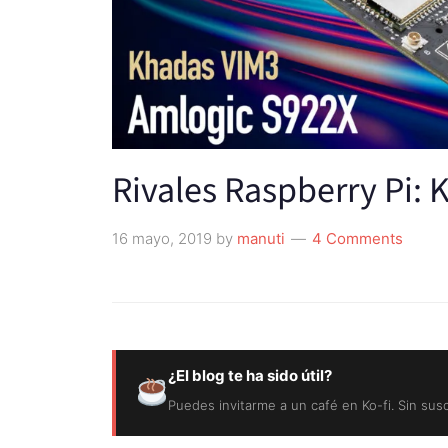
Rivales Raspberry Pi:
16 mayo, 2019
by
manuti
4 Comments
¿El blog te ha sido útil?
Puedes invitarme a un café en Ko-fi. Sin sus