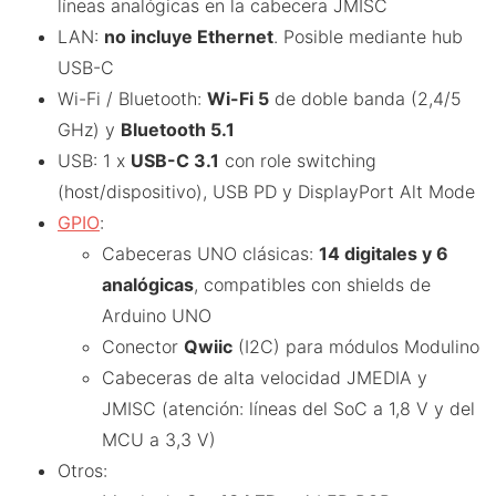
líneas analógicas en la cabecera JMISC
LAN:
no incluye Ethernet
. Posible mediante hub
USB-C
Wi-Fi / Bluetooth:
Wi-Fi 5
de doble banda (2,4/5
GHz) y
Bluetooth 5.1
USB: 1 x
USB-C 3.1
con role switching
(host/dispositivo), USB PD y DisplayPort Alt Mode
GPIO
:
Cabeceras UNO clásicas:
14 digitales y 6
analógicas
, compatibles con shields de
Arduino UNO
Conector
Qwiic
(I2C) para módulos Modulino
Cabeceras de alta velocidad JMEDIA y
JMISC (atención: líneas del SoC a 1,8 V y del
MCU a 3,3 V)
Otros: