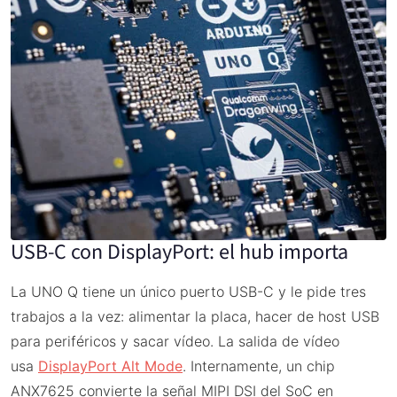
USB-C con DisplayPort: el hub importa
La UNO Q tiene un único puerto USB-C y le pide tres
trabajos a la vez: alimentar la placa, hacer de host USB
para periféricos y sacar vídeo. La salida de vídeo
usa
DisplayPort Alt Mode
. Internamente, un chip
ANX7625 convierte la señal MIPI DSI del SoC en