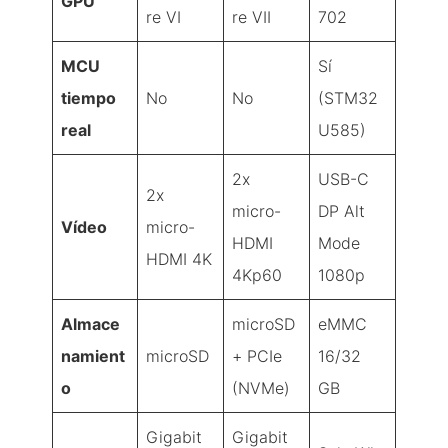
GPU
re VI
re VII
702
MCU
Sí
tiempo
No
No
(STM32
real
U585)
2x
USB-C
2x
micro-
DP Alt
Vídeo
micro-
HDMI
Mode
HDMI 4K
4Kp60
1080p
Almace
microSD
eMMC
namient
microSD
+ PCIe
16/32
o
(NVMe)
GB
Gigabit
Gigabit