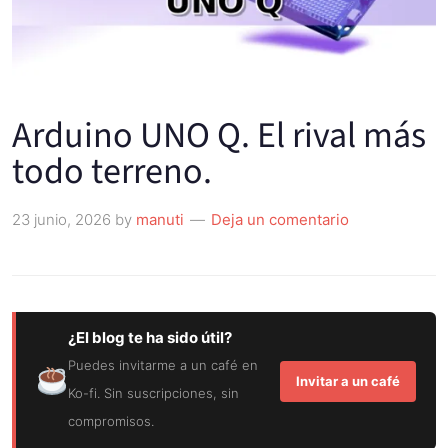
Arduino UNO Q. El rival más
todo terreno.
23 junio, 2026
by
manuti
Deja un comentario
¿El blog te ha sido útil?
Puedes invitarme a un café en
Invitar a un café
Ko-fi. Sin suscripciones, sin
compromisos.