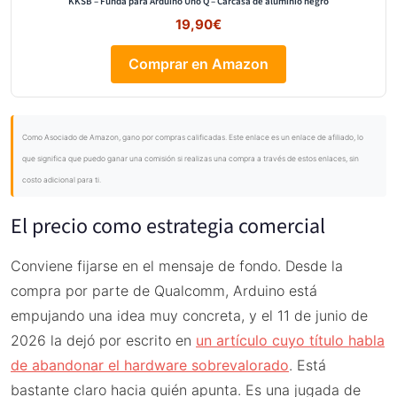
KKSB – Funda para Arduino Uno Q – Carcasa de aluminio negro
19,90€
Comprar en Amazon
Como Asociado de Amazon, gano por compras calificadas. Este enlace es un enlace de afiliado, lo
que significa que puedo ganar una comisión si realizas una compra a través de estos enlaces, sin
costo adicional para ti.
El precio como estrategia comercial
Conviene fijarse en el mensaje de fondo. Desde la
compra por parte de Qualcomm, Arduino está
empujando una idea muy concreta, y el 11 de junio de
2026 la dejó por escrito en
un artículo cuyo título habla
de abandonar el hardware sobrevalorado
. Está
bastante claro hacia quién apunta. Es una jugada de