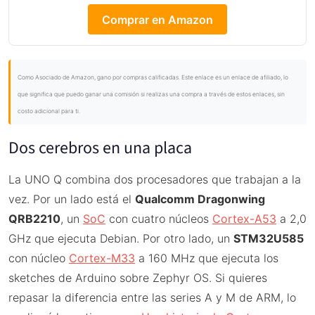
Comprar en Amazon
Como Asociado de Amazon, gano por compras calificadas. Este enlace es un enlace de afiliado, lo
que significa que puedo ganar una comisión si realizas una compra a través de estos enlaces, sin
costo adicional para ti.
Dos cerebros en una placa
La UNO Q combina dos procesadores que trabajan a la
vez. Por un lado está el
Qualcomm Dragonwing
QRB2210
, un
SoC
con cuatro núcleos
Cortex-A53
a 2,0
GHz que ejecuta Debian. Por otro lado, un
STM32U585
con núcleo
Cortex-M33
a 160 MHz que ejecuta los
sketches de Arduino sobre Zephyr OS. Si quieres
repasar la diferencia entre las series A y M de ARM, lo