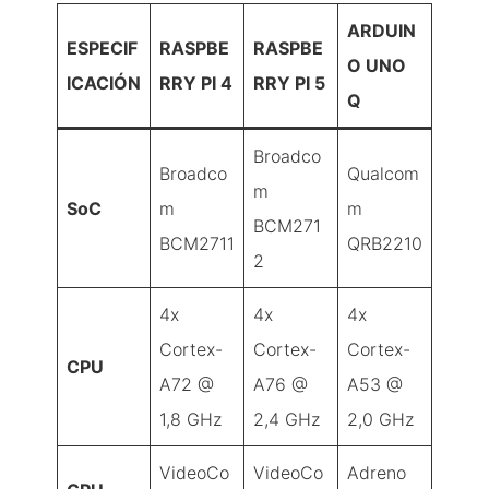
ARDUIN
ESPECIF
RASPBE
RASPBE
O UNO
ICACIÓN
RRY PI 4
RRY PI 5
Q
Broadco
Broadco
Qualcom
m
SoC
m
m
BCM271
BCM2711
QRB2210
2
4x
4x
4x
Cortex-
Cortex-
Cortex-
CPU
A72 @
A76 @
A53 @
1,8 GHz
2,4 GHz
2,0 GHz
VideoCo
VideoCo
Adreno