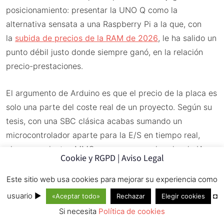
posicionamiento: presentar la UNO Q como la
alternativa sensata a una Raspberry Pi a la que, con
la
subida de precios de la RAM de 2026
, le ha salido un
punto débil justo donde siempre ganó, en la relación
precio-prestaciones.
El argumento de Arduino es que el precio de la placa es
solo una parte del coste real de un proyecto. Según su
tesis, con una SBC clásica acabas sumando un
microcontrolador aparte para la E/S en tiempo real,
almacenamiento eMMC, a veces un acelerador de IA, y
Cookie y RGPD | Aviso Legal
todo el cableado y la integración para que esas piezas
se entiendan. La UNO Q mete Linux, control en tiempo
Este sitio web usa cookies para mejorar su experiencia como
real, GPU y 32 GB de eMMC en una sola placa,
usuario ►
◘
«Aceptar todo»
Rechazar
Elegir cookies
eliminando esa lista de materiales. Y rematan con una
Si necesita
Política de cookies
pulla a la tarjeta SD: la eMMC no falla como una