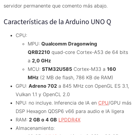
servidor permanente que comento más abajo.
Características de la Arduino UNO Q
CPU:
MPU:
Qualcomm Dragonwing
QRB2210
quad-core Cortex-A53 de 64 bits
a
2,0 GHz
MCU:
STM32U585
Cortex-M33 a
160
MHz
(2 MB de flash, 786 KB de RAM)
GPU:
Adreno 702
a 845 MHz con OpenGL ES 3.1,
Vulkan 1.1 y OpenCL 2.0
NPU: no incluye. Inferencia de IA en
CPU
/GPU más
DSP Hexagon QDSP6 v66 para audio e IA ligera
RAM:
2 GB o 4 GB
LPDDR4X
Almacenamiento: