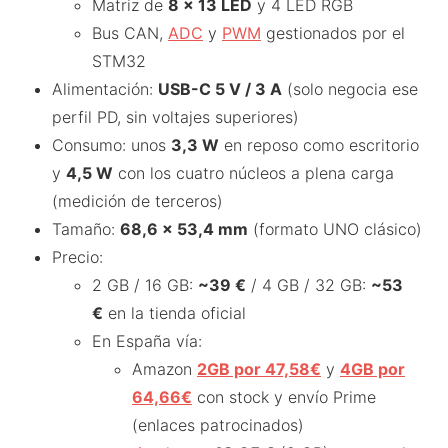
Matriz de
8 x 13 LED
y 4 LED RGB
Bus CAN,
ADC
y
PWM
gestionados por el
STM32
Alimentación:
USB-C 5 V / 3 A
(solo negocia ese
perfil PD, sin voltajes superiores)
Consumo: unos
3,3 W
en reposo como escritorio
y
4,5 W
con los cuatro núcleos a plena carga
(medición de terceros)
Tamaño:
68,6 x 53,4 mm
(formato UNO clásico)
Precio:
2 GB / 16 GB:
~39 €
/ 4 GB / 32 GB:
~53
€
en la tienda oficial
En España vía:
Amazon
2GB por 47,58€
y
4GB por
64,66€
con stock y envío Prime
(enlaces patrocinados)