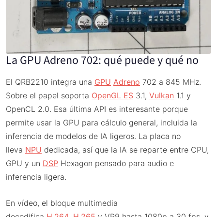
La GPU Adreno 702: qué puede y qué no
El QRB2210 integra una
GPU
Adreno
702 a 845 MHz.
Sobre el papel soporta
OpenGL ES
3.1,
Vulkan
1.1 y
OpenCL 2.0. Esa última API es interesante porque
permite usar la GPU para cálculo general, incluida la
inferencia de modelos de IA ligeros. La placa no
lleva
NPU
dedicada, así que la IA se reparte entre CPU,
GPU y un
DSP
Hexagon pensado para audio e
inferencia ligera.
En vídeo, el bloque multimedia
decodifica
H.264
,
H.265
y VP9 hasta 1080p a 30 fps, y