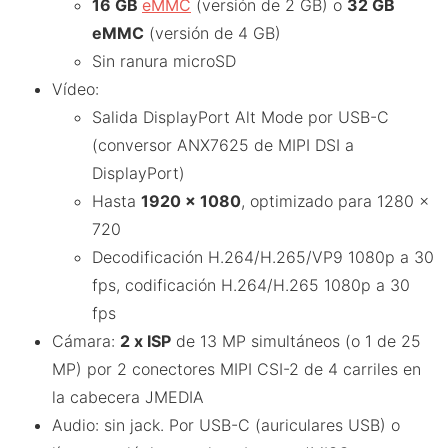
16 GB
eMMC
(versión de 2 GB) o
32 GB
eMMC
(versión de 4 GB)
Sin ranura microSD
Vídeo:
Salida DisplayPort Alt Mode por USB-C
(conversor ANX7625 de MIPI DSI a
DisplayPort)
Hasta
1920 x 1080
, optimizado para 1280 x
720
Decodificación H.264/H.265/VP9 1080p a 30
fps, codificación H.264/H.265 1080p a 30
fps
Cámara:
2 x ISP
de 13 MP simultáneos (o 1 de 25
MP) por 2 conectores MIPI CSI-2 de 4 carriles en
la cabecera JMEDIA
Audio: sin jack. Por USB-C (auriculares USB) o