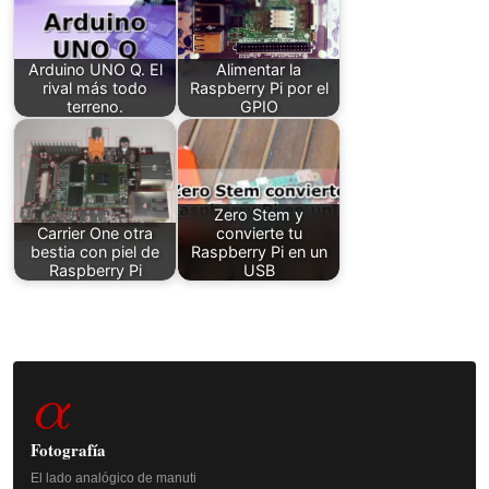
Arduino UNO Q. El
Alimentar la
rival más todo
Raspberry Pi por el
terreno.
GPIO
Zero Stem y
Carrier One otra
convierte tu
bestia con piel de
Raspberry Pi en un
Raspberry Pi
USB
Barra
α
lateral
principal
Fotografía
El lado analógico de manuti