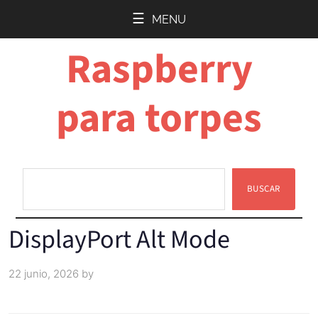
Saltar
Saltar
MENU
al
a
Raspberry
contenido
la
principal
barra
lateral
para torpes
principal
BUSCAR
Buscar
DisplayPort Alt Mode
22 junio, 2026
by