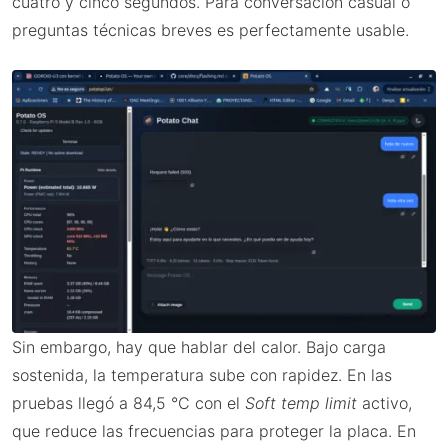
cuatro y cinco segundos. Para conversación casual o
preguntas técnicas breves es perfectamente usable.
Sin embargo, hay que hablar del calor. Bajo carga
sostenida, la temperatura sube con rapidez. En las
pruebas llegó a 84,5 °C con el
Soft temp limit
activo,
que reduce las frecuencias para proteger la placa. En