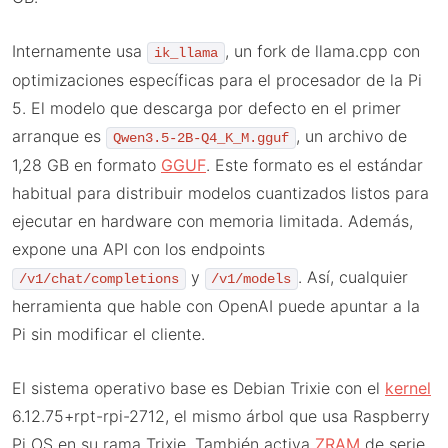
Internamente usa
, un fork de llama.cpp con
ik_llama
optimizaciones específicas para el procesador de la Pi
5. El modelo que descarga por defecto en el primer
arranque es
, un archivo de
Qwen3.5-2B-Q4_K_M.gguf
1,28 GB en formato
GGUF
. Este formato es el estándar
habitual para distribuir modelos cuantizados listos para
ejecutar en hardware con memoria limitada. Además,
expone una API con los endpoints
y
. Así, cualquier
/v1/chat/completions
/v1/models
herramienta que hable con OpenAI puede apuntar a la
Pi sin modificar el cliente.
El sistema operativo base es Debian Trixie con el
kernel
6.12.75+rpt-rpi-2712, el mismo árbol que usa Raspberry
Pi OS en su rama Trixie. También activa
ZRAM
de serie,