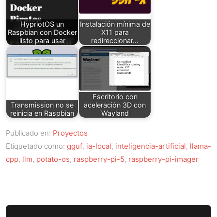
HypriotOS un
Instalación mínima de
Raspbian con Docker
X11 para
listo para usar
redireccionar…
Escritorio con
Transmission no se
aceleración 3D con
reinicia en Raspbian
Wayland
Publicado en:
Proyectos
Etiquetado como:
gguf
,
ia-local
,
inteligencia-artificial
,
llama-
cpp
,
llm
,
potato-os
,
raspberry-pi-5
,
raspberry-pi-imager