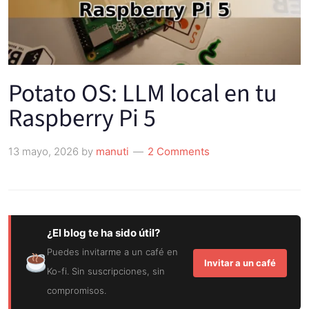
Potato OS: LLM local en tu
Raspberry Pi 5
13 mayo, 2026
by
manuti
2 Comments
¿El blog te ha sido útil?
Puedes invitarme a un café en
Invitar a un café
Ko-fi. Sin suscripciones, sin
compromisos.