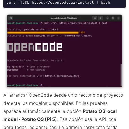
curl -fsSL https://opencode.ai/install | bash
Al arrancar OpenCode desde un directorio de proyecto
detecta los modelos disponibles. En las pruebas
aparece automáticamente la opción
Potato OS local
model · Potato OS (Pi 5)
. Esa opción usa la API local
para todas las consultas. La primera respuesta tarda