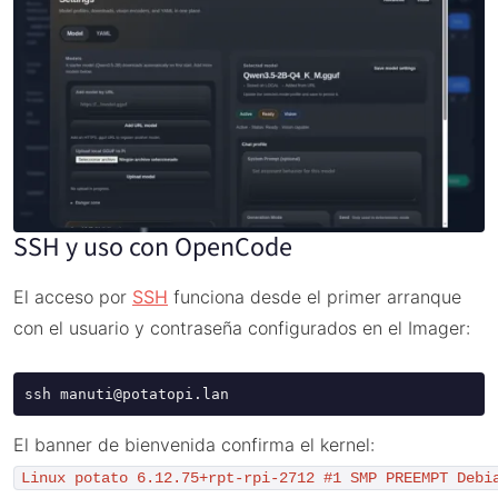
SSH y uso con OpenCode
El acceso por
SSH
funciona desde el primer arranque
con el usuario y contraseña configurados en el Imager:
ssh manuti@potatopi.lan
El banner de bienvenida confirma el kernel:
Linux potato 6.12.75+rpt-rpi-2712 #1 SMP PREEMPT Debi