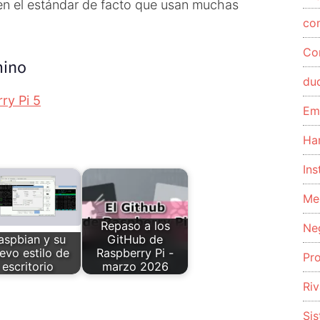
en el estándar de facto que usan muchas
co
Co
mino
du
ry Pi 5
Em
Ha
Ins
Me
Repaso a los
Ne
aspbian y su
GitHub de
evo estilo de
Raspberry Pi -
Pr
escritorio
marzo 2026
Riv
Si