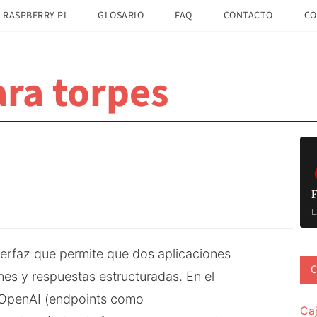
 RASPBERRY PI
GLOSARIO
FAQ
CONTACTO
CO
ra torpes
B
la
pr
F
E
nterfaz que permite que dos aplicaciones
C
nes y respuestas estructuradas. En el
de OpenAI (endpoints como
Ca