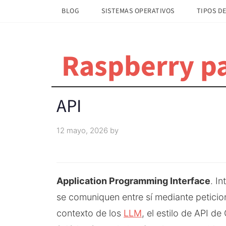
Saltar
Saltar
BLOG
SISTEMAS OPERATIVOS
TIPOS DE
al
a
contenido
la
principal
barra
Raspberry pa
lateral
principal
API
12 mayo, 2026
by
Application Programming Interface
. I
se comuniquen entre sí mediante peticio
contexto de los
LLM
, el estilo de API 