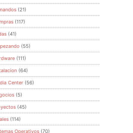
mandos
(21)
mpras
(117)
das
(41)
pezando
(55)
rdware
(111)
talacion
(64)
dia Center
(56)
gocios
(5)
oyectos
(45)
ales
(114)
stemas Operativos
(70)