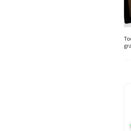
To
gr