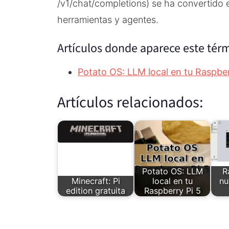
/v1/chat/completions) se ha convertido 
herramientas y agentes.
Artículos donde aparece este tér
Potato OS: LLM local en tu Raspber
Artículos relacionados:
Potato OS: LLM
R
Minecraft: Pi
local en tu
nu
edition gratuita
Raspberry Pi 5