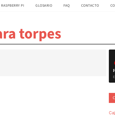
 RASPBERRY PI
GLOSARIO
FAQ
CONTACTO
CO
ra torpes
B
la
pr
F
E
C
Ca