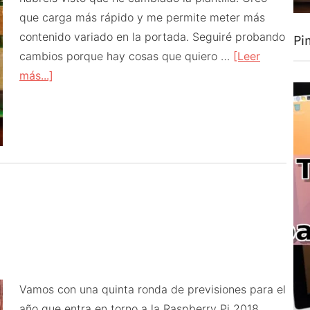
que carga más rápido y me permite meter más
contenido variado en la portada. Seguiré probando
Pi
cambios porque hay cosas que quiero …
[Leer
acerca
más...]
de
Vuelta
al
cole
2018
Vamos con una quinta ronda de previsiones para el
año que entra en torno a la Raspberry Pi 2018.