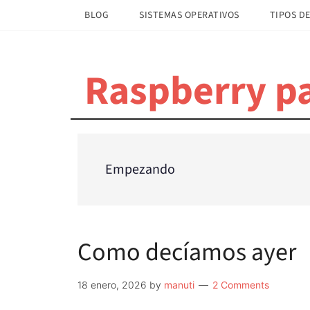
Saltar
Saltar
BLOG
SISTEMAS OPERATIVOS
TIPOS DE
al
a
contenido
la
principal
barra
Raspberry pa
lateral
principal
Empezando
Como decíamos ayer
18 enero, 2026
by
manuti
2 Comments