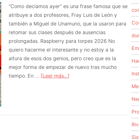
"Como decíamos ayer" es una frase famosa que se
co
atribuye a dos profesores, Fray Luis de León y
Co
también a Miguel de Unamuno, que la usaron para
retomar sus clases después de ausencias
du
prolongadas. Raspberry para torpes 2026 No
Em
quiero hacerme el interesante y no estoy a la
altura de esos dos genios, pero creo que es la
Ha
mejor forma de empezar de nuevo tras mucho
Ins
acerca
tiempo. En …
[Leer más...]
de
Me
Como
Ne
decíamos
ayer
Pr
Riv
Si