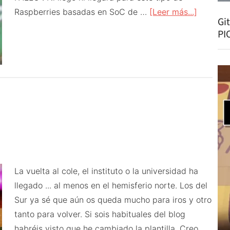
acerca
Raspberries basadas en SoC de …
[Leer más...]
Gi
de
PI
Raspber
Pi
2019
La vuelta al cole, el instituto o la universidad ha
llegado ... al menos en el hemisferio norte. Los del
Sur ya sé que aún os queda mucho para iros y otro
tanto para volver. Si sois habituales del blog
habréis visto que he cambiado la plantilla. Creo