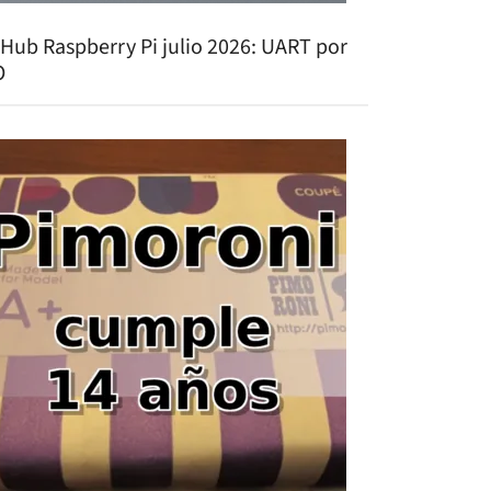
tHub Raspberry Pi julio 2026: UART por
O
ry