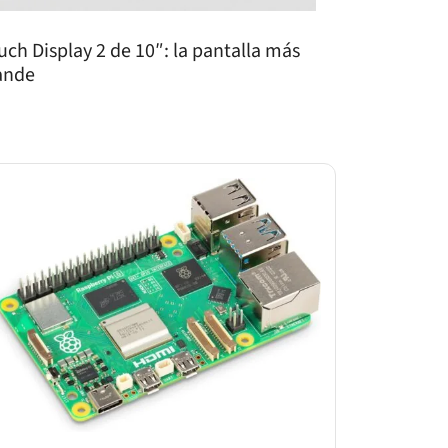
uch Display 2 de 10″: la pantalla más
ande
rry