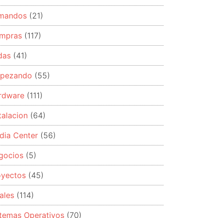
mandos
(21)
mpras
(117)
das
(41)
pezando
(55)
rdware
(111)
talacion
(64)
dia Center
(56)
gocios
(5)
oyectos
(45)
ales
(114)
stemas Operativos
(70)