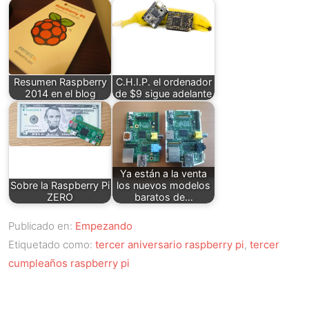
Resumen Raspberry
C.H.I.P. el ordenador
2014 en el blog
de $9 sigue adelante
Ya están a la venta
Sobre la Raspberry Pi
los nuevos modelos
ZERO
baratos de…
Publicado en:
Empezando
Etiquetado como:
tercer aniversario raspberry pi
,
tercer
cumpleaños raspberry pi