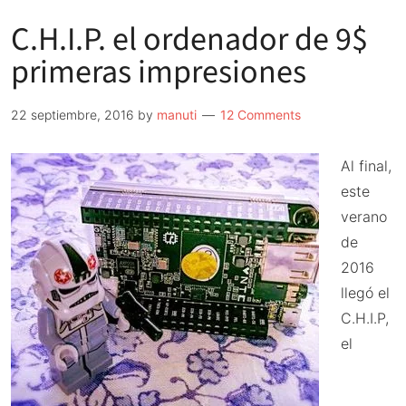
C.H.I.P. el ordenador de 9$
primeras impresiones
22 septiembre, 2016
by
manuti
12 Comments
Al final,
este
verano
de
2016
llegó el
C.H.I.P,
el