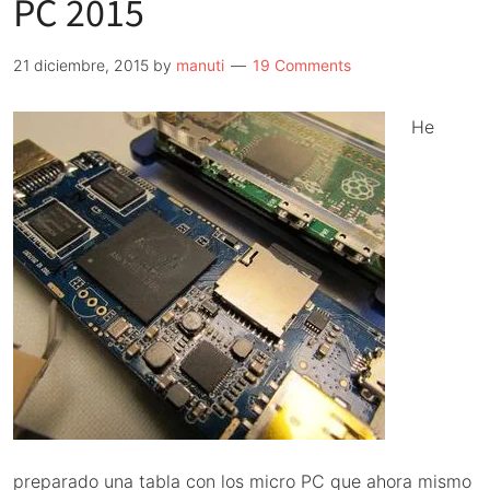
PC 2015
$9
sigue
21 diciembre, 2015
by
manuti
19 Comments
adelante
He
preparado una tabla con los micro PC que ahora mismo