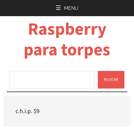
Saltar
Saltar
MENU
al
a
Raspberry
contenido
la
principal
barra
lateral
para torpes
principal
BUSCAR
Buscar
c.h.i.p. $9