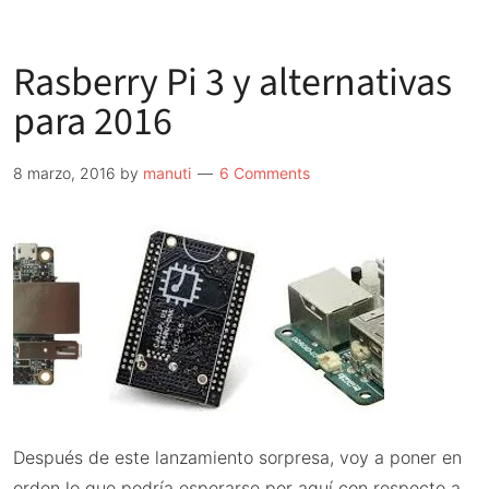
Raspberry
Pi
Rasberry Pi 3 y alternativas
3
la
para 2016
reina
de
8 marzo, 2016
by
manuti
6 Comments
los
mini
PC
Después de este lanzamiento sorpresa, voy a poner en
orden lo que podría esperarse por aquí con respecto a