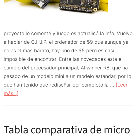
proyecto lo comenté y luego os actualicé la info. Vuelvo
a hablar de C.H.I.P. el ordenador de $9 que aunque ya
no es el más barato, hay uno de $5 pero es casi
imposible de encontrar. Entre las novedades está el
cambio del procesador principal, Allwinner R8, que ha
pasado de un modelo mini a un modelo estándar, por lo
que han tenido que rediseñar por completo la …
[Leer
acerca
más...]
de
C.H.I.P.
el
Tabla comparativa de micro
ordenador
de