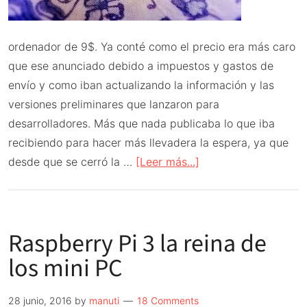
ordenador de 9$. Ya conté como el precio era más caro
que ese anunciado debido a impuestos y gastos de
envío y como iban actualizando la información y las
versiones preliminares que lanzaron para
desarrolladores. Más que nada publicaba lo que iba
recibiendo para hacer más llevadera la espera, ya que
acerca
desde que se cerró la …
[Leer más...]
de
C.H.I.P.
el
Raspberry Pi 3 la reina de
ordenador
de
los mini PC
9$
primeras
28 junio, 2016
by
manuti
18 Comments