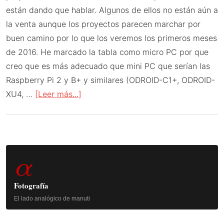
están dando que hablar. Algunos de ellos no están aún a
la venta aunque los proyectos parecen marchar por
buen camino por lo que los veremos los primeros meses
de 2016. He marcado la tabla como micro PC por que
creo que es más adecuado que mini PC que serían las
Raspberry Pi 2 y B+ y similares (ODROID-C1+, ODROID-
acerca
XU4, …
[Leer más...]
de
Tabla
comparativa
Barra
de
α
micro
lateral
PC
principal
Fotografía
2015
El lado analógico de manuti