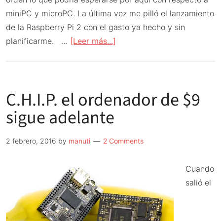
miniPC y microPC. La última vez me pilló el lanzamiento
de la Raspberry Pi 2 con el gasto ya hecho y sin
acerca
planificarme. …
[Leer más...]
de
Rasberry
Pi
C.H.I.P. el ordenador de $9
3
y
sigue adelante
alternativas
para
2 febrero, 2016
by
manuti
2 Comments
2016
Cuando
salió el