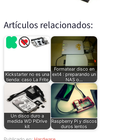
Artículos relacionados:
Formatear disco en
Kickstarter no es una
ext4 : preparando un
tienda: caso La Frite
NAS o…
Un disco duro a
medida WD PiDrive
Raspberry Pi y discos
kit
duros lentos
Publicado en:
Hardware