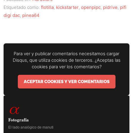
Etiquetado como:
flotilla
,
kickstarter
,
openpipc
,
pidrive
,
pifi
digi dac
,
pinea64
Para ver y publicar comentarios necesitamos cargar
Disqus, que utiliza cookies de terceros. ¿Aceptas las
cookies para ver los comentarios?
ACEPTAR COOKIES Y VER COMENTARIOS
Barra
α
lateral
principal
Fotografía
El lado analógico de manuti