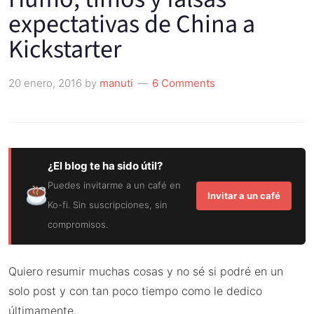
expectativas de China a
Kickstarter
20 enero, 2016
by
manuti
6 Comments
¿El blog te ha sido útil?
Puedes invitarme a un café en
Invitar a un café
Ko-fi. Sin suscripciones, sin
compromisos.
Quiero resumir muchas cosas y no sé si podré en un
solo post y con tan poco tiempo como le dedico
últimamente.