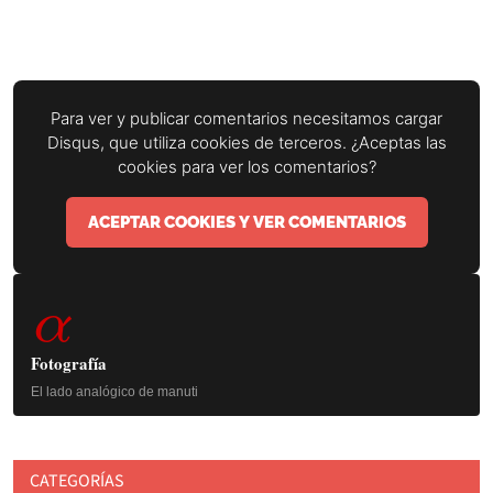
Para ver y publicar comentarios necesitamos cargar
Disqus, que utiliza cookies de terceros. ¿Aceptas las
cookies para ver los comentarios?
ACEPTAR COOKIES Y VER COMENTARIOS
Barra
α
lateral
principal
Fotografía
El lado analógico de manuti
CATEGORÍAS