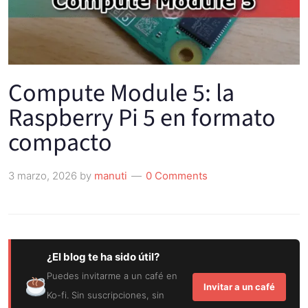
Compute Module 5: la
Raspberry Pi 5 en formato
compacto
3 marzo, 2026
by
manuti
0 Comments
¿El blog te ha sido útil?
Puedes invitarme a un café en
Invitar a un café
Ko-fi. Sin suscripciones, sin