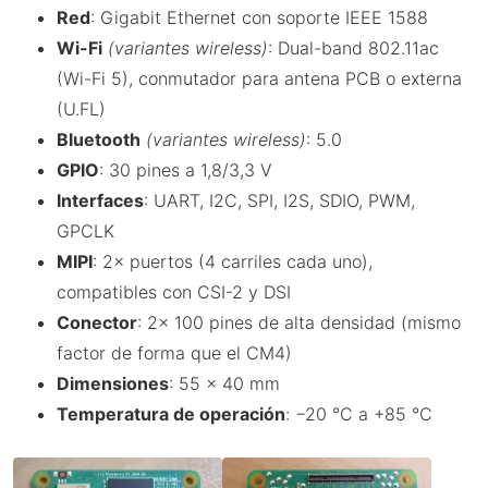
Red
: Gigabit Ethernet con soporte IEEE 1588
Wi-Fi
(variantes wireless)
: Dual-band 802.11ac
(Wi-Fi 5), conmutador para antena PCB o externa
(U.FL)
Bluetooth
(variantes wireless)
: 5.0
GPIO
: 30 pines a 1,8/3,3 V
Interfaces
: UART, I2C, SPI, I2S, SDIO, PWM,
GPCLK
MIPI
: 2× puertos (4 carriles cada uno),
compatibles con CSI-2 y DSI
Conector
: 2× 100 pines de alta densidad (mismo
factor de forma que el CM4)
Dimensiones
: 55 × 40 mm
Temperatura de operación
: −20 °C a +85 °C