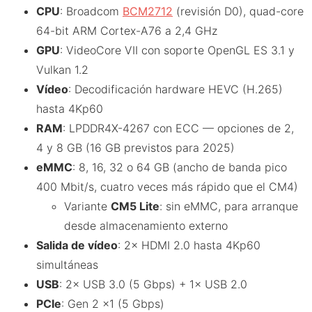
CPU
: Broadcom
BCM2712
(revisión D0), quad-core
64-bit ARM Cortex-A76 a 2,4 GHz
GPU
: VideoCore VII con soporte OpenGL ES 3.1 y
Vulkan 1.2
Vídeo
: Decodificación hardware HEVC (H.265)
hasta 4Kp60
RAM
: LPDDR4X-4267 con ECC — opciones de 2,
4 y 8 GB (16 GB previstos para 2025)
eMMC
: 8, 16, 32 o 64 GB (ancho de banda pico
400 Mbit/s, cuatro veces más rápido que el CM4)
Variante
CM5 Lite
: sin eMMC, para arranque
desde almacenamiento externo
Salida de vídeo
: 2× HDMI 2.0 hasta 4Kp60
simultáneas
USB
: 2× USB 3.0 (5 Gbps) + 1× USB 2.0
PCIe
: Gen 2 ×1 (5 Gbps)