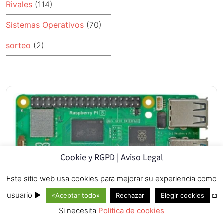
Rivales
(114)
Sistemas Operativos
(70)
sorteo
(2)
Cookie y RGPD | Aviso Legal
Este sitio web usa cookies para mejorar su experiencia como
usuario ►
◘
«Aceptar todo»
Rechazar
Elegir cookies
Si necesita
Política de cookies