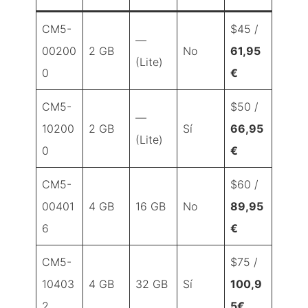
CM5-
$45 /
—
00200
2 GB
No
61,95
(Lite)
0
€
CM5-
$50 /
—
10200
2 GB
Sí
66,95
(Lite)
0
€
CM5-
$60 /
00401
4 GB
16 GB
No
89,95
6
€
CM5-
$75 /
10403
4 GB
32 GB
Sí
100,9
2
5€