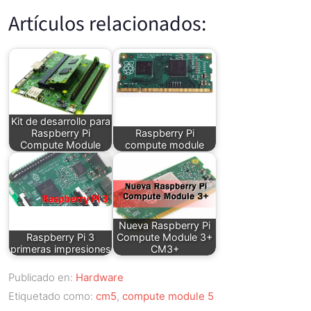
Artículos relacionados:
Kit de desarrollo para
Raspberry Pi
Raspberry Pi
Compute Module
compute module
Nueva Raspberry Pi
Raspberry Pi 3
Compute Module 3+
primeras impresiones
CM3+
Publicado en:
Hardware
Etiquetado como:
cm5
,
compute module 5