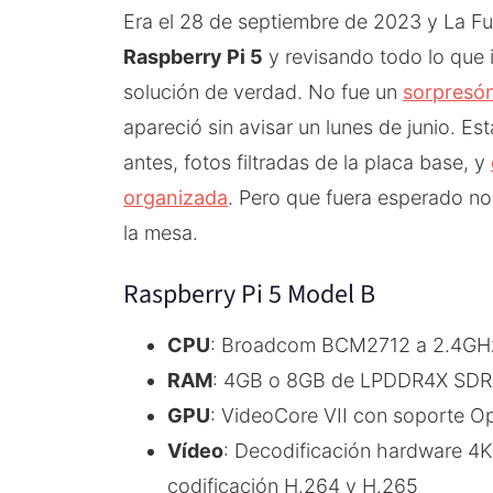
Era el 28 de septiembre de 2023 y La Fu
Raspberry Pi 5
y revisando todo lo que i
solución de verdad. No fue un
sorpresón
apareció sin avisar un lunes de junio. E
antes, fotos filtradas de la placa base, y
organizada
. Pero que fuera esperado no
la mesa.
Raspberry Pi 5 Model B
CPU
: Broadcom BCM2712 a 2.4GHz
RAM
: 4GB o 8GB de LPDDR4X SD
GPU
: VideoCore VII con soporte Op
Vídeo
: Decodificación hardware 4
codificación H.264 y H.265