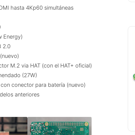
HDMI hasta 4Kp60 simultáneas
)
w Energy)
 2.0
 (nuevo)
tor M.2 via HAT (con el HAT+ oficial)
mendado (27W)
o con conector para batería (nuevo)
delos anteriores