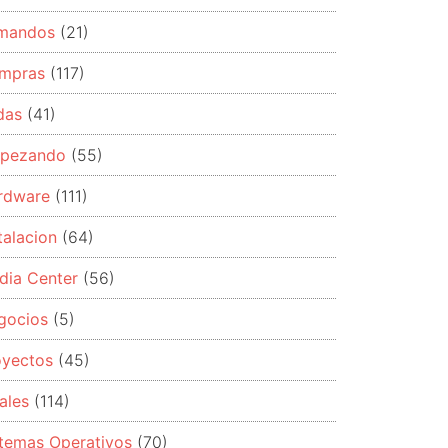
mandos
(21)
mpras
(117)
das
(41)
pezando
(55)
rdware
(111)
talacion
(64)
dia Center
(56)
gocios
(5)
oyectos
(45)
ales
(114)
stemas Operativos
(70)