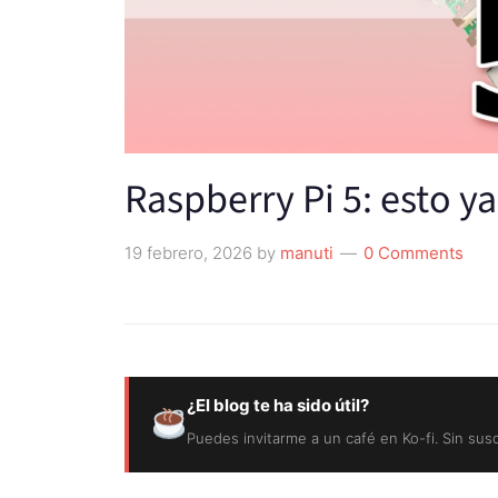
Raspberry Pi 5: esto ya
19 febrero, 2026
by
manuti
0 Comments
¿El blog te ha sido útil?
Puedes invitarme a un café en Ko-fi. Sin sus