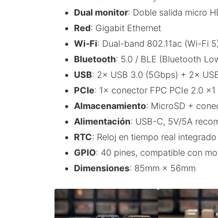
Dual monitor
: Doble salida micro 
Red
: Gigabit Ethernet
Wi-Fi
: Dual-band 802.11ac (Wi-Fi 5
Bluetooth
: 5.0 / BLE (Bluetooth Lo
USB
: 2× USB 3.0 (5Gbps) + 2× USB
PCIe
: 1× conector FPC PCIe 2.0 ×1
Almacenamiento
: MicroSD + conec
Alimentación
: USB-C, 5V/5A reco
RTC
: Reloj en tiempo real integrad
GPIO
: 40 pines, compatible con mo
Dimensiones
: 85mm × 56mm