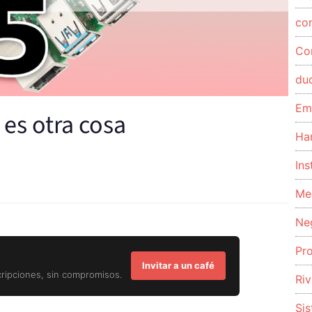
co
Co
du
Em
 es otra cosa
Ha
Ins
Me
Ne
Pr
Invitar a un café
cripciones, sin compromisos.
Riv
Si