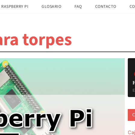
 RASPBERRY PI
GLOSARIO
FAQ
CONTACTO
CO
ra torpes
B
la
pr
F
E
C
Ca