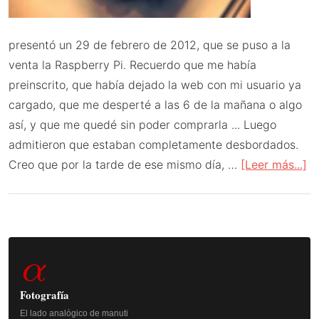
presentó un 29 de febrero de 2012, que se puso a la
venta la Raspberry Pi. Recuerdo que me había
preinscrito, que había dejado la web con mi usuario ya
cargado, que me desperté a las 6 de la mañana o algo
así, y que me quedé sin poder comprarla ... Luego
admitieron que estaban completamente desbordados.
ac
Creo que por la tarde de ese mismo día, …
[Leer más...]
d
Ca
3
Barra
añ
α
d
lateral
Ra
principal
Fotografía
Pi
El lado analógico de manuti