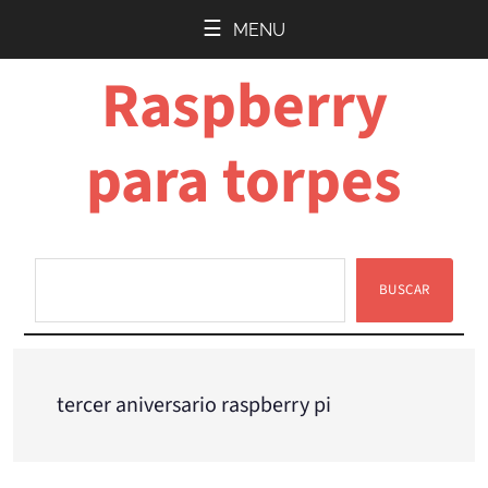
Saltar
Saltar
MENU
al
a
Raspberry
contenido
la
principal
barra
lateral
para torpes
principal
BUSCAR
Buscar
tercer aniversario raspberry pi