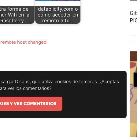
tra forma de
dataplicity.com o
Gi
ner Wifi en la
cómo acceder en
PI
Raspberry
remoto a tu…
 remote host changed
cargar Disqus, que utiliza cookies de terceros. ¿Aceptas
para ver los comentarios?
IES Y VER COMENTARIOS