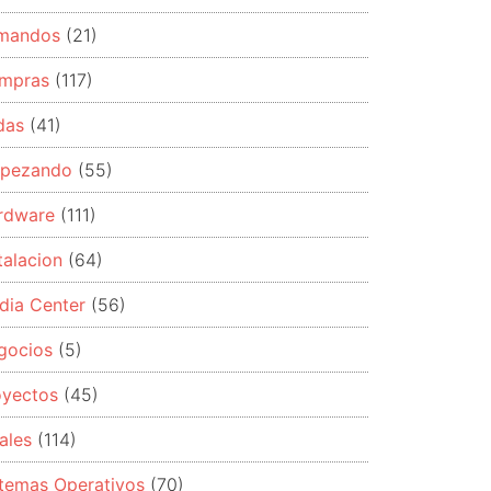
mandos
(21)
mpras
(117)
das
(41)
pezando
(55)
rdware
(111)
talacion
(64)
dia Center
(56)
gocios
(5)
oyectos
(45)
ales
(114)
stemas Operativos
(70)