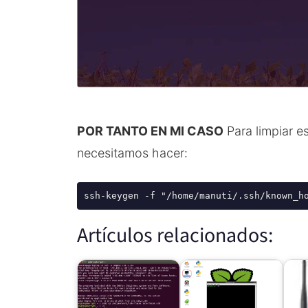
POR TANTO EN MI CASO
Para limpiar e
necesitamos hacer:
ssh-keygen -f "/home/manuti/.ssh/known_h
Artículos relacionados: