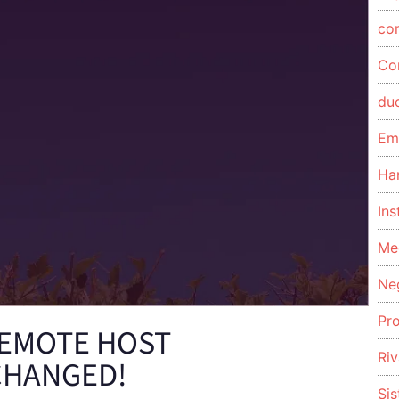
co
Co
du
Em
Ha
Ins
Me
Ne
Pr
REMOTE HOST
Riv
 CHANGED!
Si