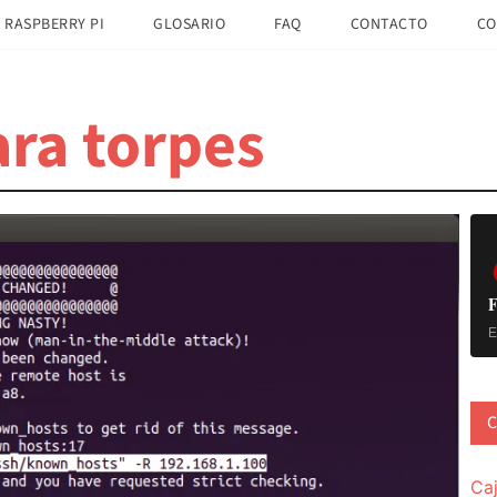
 RASPBERRY PI
GLOSARIO
FAQ
CONTACTO
CO
ra torpes
B
la
pr
F
E
C
Ca