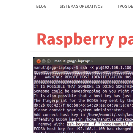
Saltar
Saltar
BLOG
SISTEMAS OPERATIVOS
TIPOS DE
al
a
contenido
la
principal
barra
Raspberry pa
lateral
principal