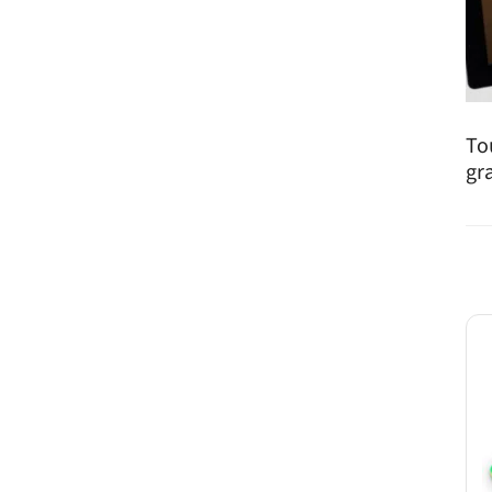
To
gr