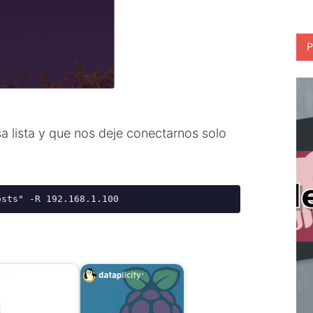
P
sa lista y que nos deje conectarnos solo
osts" -R 192.168.1.100