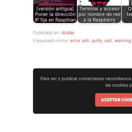
[versión antigua]
Terminal y acceso
O
Poner la dirección
por nombre de red
te
IP fija en Raspbian
a la Raspberry
Publicado en:
dudas
Etiquetado como:
error ssh
,
putty
,
ssh
,
warning
Para ver y publicar comentarios necesitamos 
las cookies 
ACEPTAR COOK