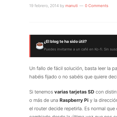
19 febrero, 2014
by
manuti
0 Comments
¿El blog te ha sido útil?
Puedes invitarme a un café en Ko-fi. Sin sus
Un fallo de fácil solución, basta leer la 
habéis fijado o no sabéis que quiere decir
Si tenemos
varias tarjetas SD
con distin
o más de una
Raspberry Pi
y la direcció
el router decide repetirla. Es normal qu
cambiado desde la última vez que nos co