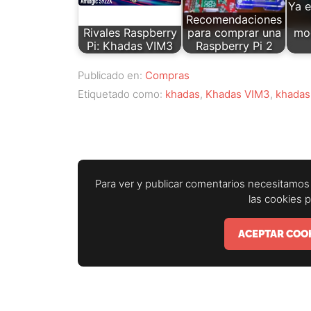
Ya e
Recomendaciones
Rivales Raspberry
para comprar una
mo
Pi: Khadas VIM3
Raspberry Pi 2
Publicado en:
Compras
Etiquetado como:
khadas
,
Khadas VIM3
,
khadas
Para ver y publicar comentarios necesitamos 
las cookies 
ACEPTAR COOK