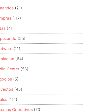
mandos
(21)
mpras
(117)
das
(41)
pezando
(55)
rdware
(111)
talacion
(64)
dia Center
(56)
gocios
(5)
oyectos
(45)
ales
(114)
stemas Operativos
(70)