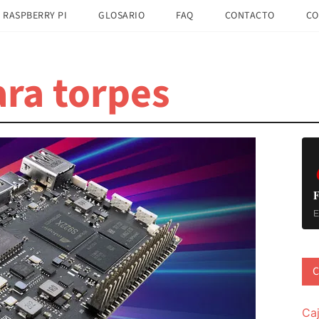
 RASPBERRY PI
GLOSARIO
FAQ
CONTACTO
CO
ra torpes
B
la
pr
F
E
C
Ca