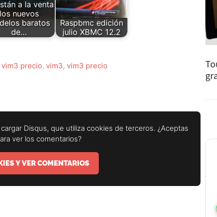
stán a la venta
los nuevos
delos baratos
Raspbmc edición
de…
julio XBMC 12.2
To
 vim3 precio
,
vim3
,
vim3 precio
gr
cargar Disqus, que utiliza cookies de terceros. ¿Aceptas
para ver los comentarios?
IES Y VER COMENTARIOS