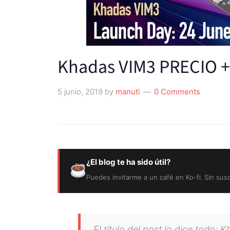
Khadas VIM3 PRECIO 
5 junio, 2019
by
manuti
0 Comments
¿El blog te ha sido útil?
Puedes invitarme a un café en Ko-fi. Sin sus
El título del post lo dice todo