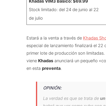
Khadas VIM3 Básico: $69.99
Stock limitado: del 24 de junio al 22
de julio
Estará a la venta a través de
Khadas Sh
especial de lanzamiento finalizará el 22 
primer lote de producción son limitadas
viene
Khadas
anunciará un pequeño «con
en esta
preventa
.
OPINIÓN:
La verdad es que se trata de
un
habrá que ver como sube con ga