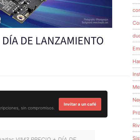
co
Co
du
+ DÍA DE LANZAMIENTO
Em
Ha
Ins
Me
Ne
Invitar a un café
cripciones, sin compromisos.
Pr
Riv
Si
: Khadas VIM3 PRECIO + DÍA DE