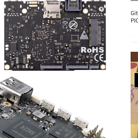
Gi
PI