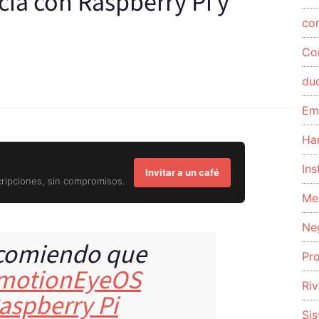
cia con Raspberry Pi y
co
Co
du
Em
Ha
Ins
Invitar a un café
cripciones, sin compromisos.
Me
Ne
ecomiendo que
Pr
motionEyeOS
Riv
Raspberry Pi
Si