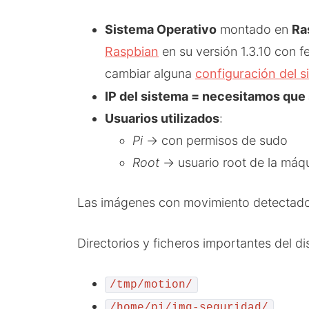
Sistema Operativo
montado en
Ra
Raspbian
en su versión 1.3.10 con 
cambiar alguna
configuración del s
IP del sistema = necesitamos que
Usuarios utilizados
:
Pi
-> con permisos de sudo
Root
-> usuario root de la máq
Las imágenes con movimiento detectad
Directorios y ficheros importantes del di
/tmp/motion/
/home/pi/img-seguridad/