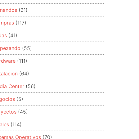
mandos
(21)
mpras
(117)
das
(41)
pezando
(55)
rdware
(111)
talacion
(64)
dia Center
(56)
gocios
(5)
oyectos
(45)
ales
(114)
stemas Operativos
(70)