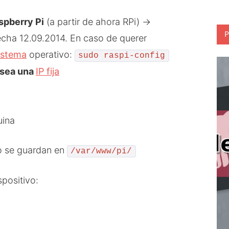
spberry Pi
(a partir de ahora RPi) ->
P
fecha 12.09.2014. En caso de querer
istema
operativo:
sudo raspi-config
 sea una
IP fija
uina
o se guardan en
/var/www/pi/
spositivo: