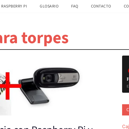
 RASPBERRY PI
GLOSARIO
FAQ
CONTACTO
CO
ra torpes
B
la
pr
F
E
C
Ca