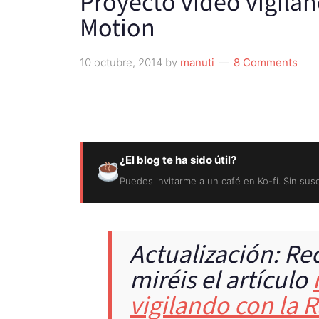
Proyecto vídeo vigilan
Motion
10 octubre, 2014
by
manuti
8 Comments
¿El blog te ha sido útil?
Puedes invitarme a un café en Ko-fi. Sin sus
Actualización: R
miréis el artículo
vigilando con la 