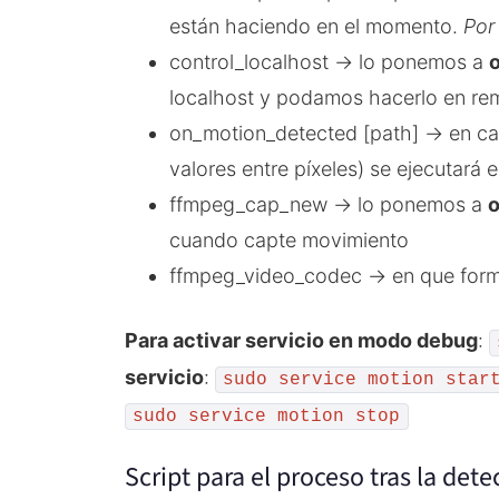
están haciendo en el momento.
Por
control_localhost -> lo ponemos a
o
localhost y podamos hacerlo en re
on_motion_detected [path] -> en c
valores entre píxeles) se ejecutará e
ffmpeg_cap_new -> lo ponemos a
cuando capte movimiento
ffmpeg_video_codec -> en que form
Para activar servicio en modo debug
:
servicio
:
sudo service motion star
sudo service motion stop
Script para el proceso tras la dete