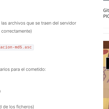
Gi
PI
 las archivos que se traen del servidor
 correctamente)
cacion-md5.asc
rios para el cometido:
)
 de los ficheros)