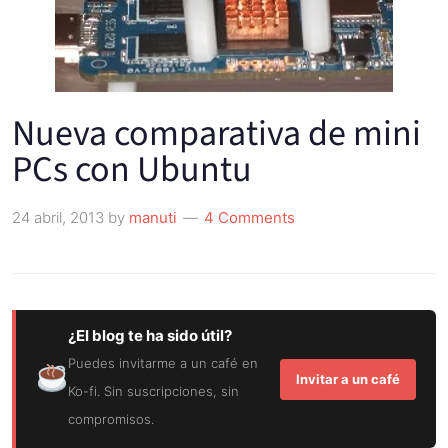
Nueva comparativa de mini
PCs con Ubuntu
24 abril, 2013
by
manuti
4 Comments
¿El blog te ha sido útil?
Puedes invitarme a un café en
Invitar a un café
Ko-fi. Sin suscripciones, sin
compromisos.