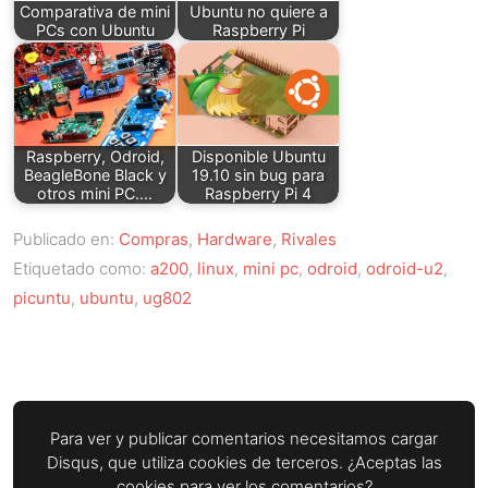
Comparativa de mini
Ubuntu no quiere a
PCs con Ubuntu
Raspberry Pi
Raspberry, Odroid,
Disponible Ubuntu
BeagleBone Black y
19.10 sin bug para
otros mini PC.…
Raspberry Pi 4
Publicado en:
Compras
,
Hardware
,
Rivales
Etiquetado como:
a200
,
linux
,
mini pc
,
odroid
,
odroid-u2
,
picuntu
,
ubuntu
,
ug802
Para ver y publicar comentarios necesitamos cargar
Disqus, que utiliza cookies de terceros. ¿Aceptas las
cookies para ver los comentarios?