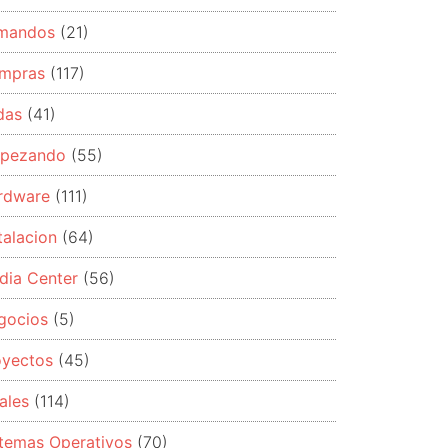
mandos
(21)
mpras
(117)
das
(41)
pezando
(55)
rdware
(111)
talacion
(64)
dia Center
(56)
gocios
(5)
oyectos
(45)
ales
(114)
stemas Operativos
(70)