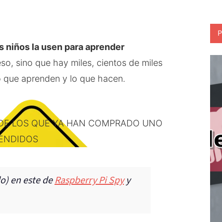
P
s niños la usen para aprender
o, sino que hay miles, cientos de miles
 que aprenden y lo que hacen.
 DE LOS QUE YA HAN COMPRADO UNO
VENDIDOS
do) en este de
Raspberry Pi Spy
y