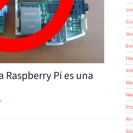
co
Co
du
Em
Ha
Ins
la Raspberry Pi es una
Me
Ne
s
Pr
Riv
Si