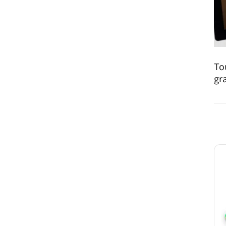
To
gr