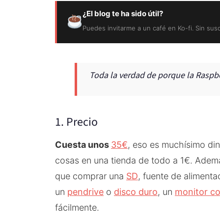
¿El blog te ha sido útil?
Puedes invitarme a un café en Ko-fi. Sin sus
Toda la verdad de porque la Raspbe
1. Precio
Cuesta unos
35€
, eso es muchísimo di
cosas en una tienda de todo a 1€. Además
que comprar una
SD
, fuente de alimenta
un
pendrive
o
disco duro
, un
monitor c
fácilmente.