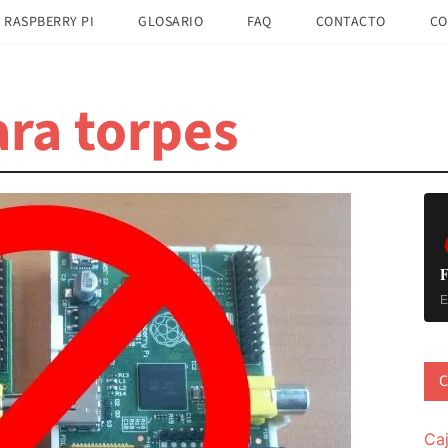
 RASPBERRY PI
GLOSARIO
FAQ
CONTACTO
CO
ra torpes
B
la
pr
F
E
C
Ca