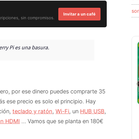
so
Invitar a un café
cripciones, sin compromisos.
rry Pi es una basura.
nero, por ese dinero puedes comprarte 35
 ese precio es solo el principio. Hay
ción,
teclado y ratón
,
Wi-Fi
, un
HUB USB
,
on HDMI
… Vamos que se planta en 180€