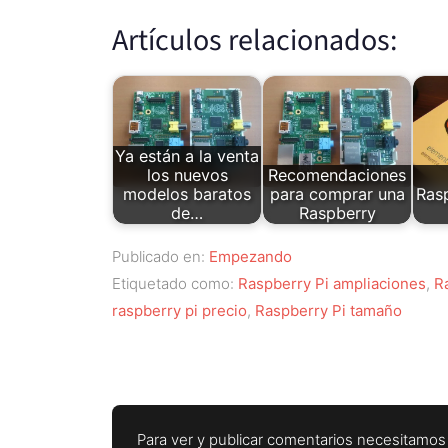
Artículos relacionados:
Ya están a la venta
los nuevos
Recomendaciones
modelos baratos
para comprar una
Ras
de…
Raspberry
Publicado en:
Empezando
Etiquetado como:
Raspberry Pi ampliaciones
,
R
raspberry pi precio
,
Raspberry Pi tamaño
Para ver y publicar comentarios necesitamos 