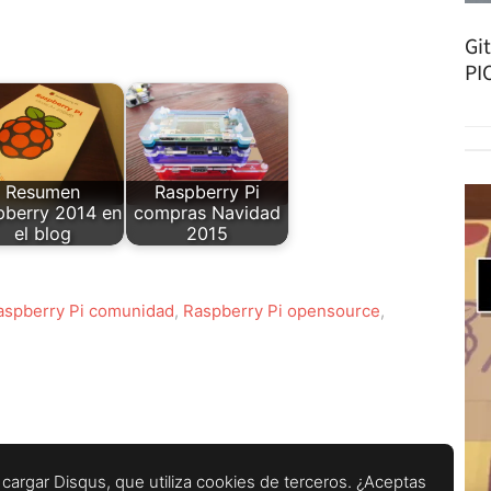
Gi
PI
Resumen
Raspberry Pi
pberry 2014 en
compras Navidad
el blog
2015
aspberry Pi comunidad
,
Raspberry Pi opensource
,
cargar Disqus, que utiliza cookies de terceros. ¿Aceptas