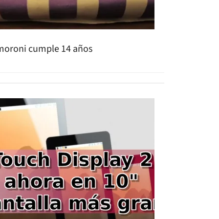
moroni cumple 14 años
jdk