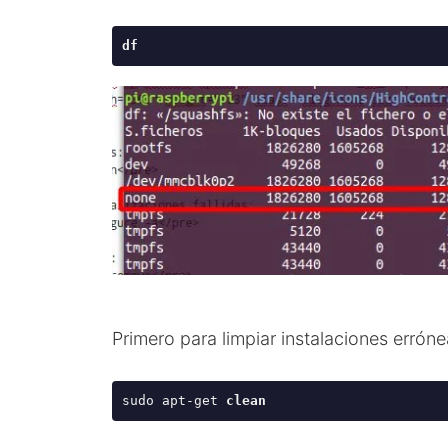
df
Primero para limpiar instalaciones erróne
sudo apt-get 
clean