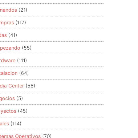
mandos
(21)
mpras
(117)
das
(41)
pezando
(55)
rdware
(111)
talacion
(64)
dia Center
(56)
gocios
(5)
oyectos
(45)
ales
(114)
stemas Operativos
(70)