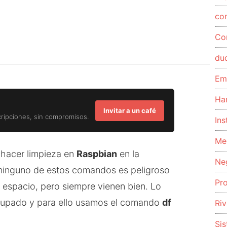
co
Co
du
Em
Ha
Invitar a un café
cripciones, sin compromisos.
Ins
Me
hacer limpieza en
Raspbian
en la
Ne
a ninguno de estos comandos es peligroso
Pr
 espacio, pero siempre vienen bien. Lo
ocupado y para ello usamos el comando
df
Riv
Si