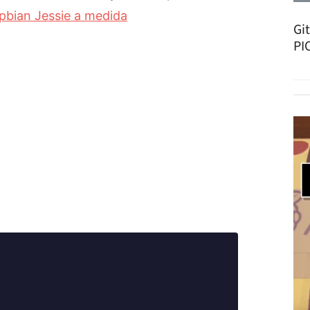
pbian Jessie a medida
Gi
PI