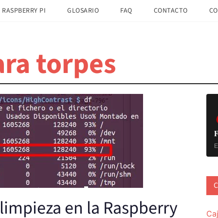
 RASPBERRY PI
GLOSARIO
FAQ
CONTACTO
CO
ra torpes
B
la
pr
F
E
C
impieza en la Raspberry
Ca