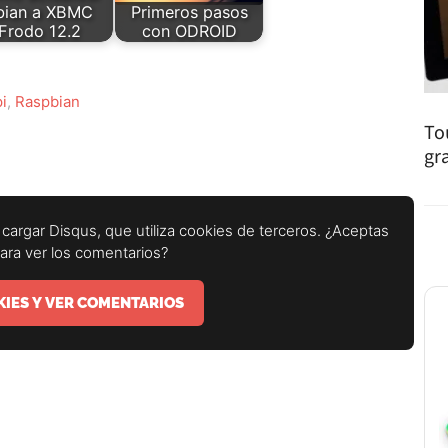
bian a XBMC
Primeros pasos
Frodo 12.2
con ODROID
pi
,
Raspbian
To
gr
cargar Disqus, que utiliza cookies de terceros. ¿Aceptas
para ver los comentarios?
IES Y VER COMENTARIOS