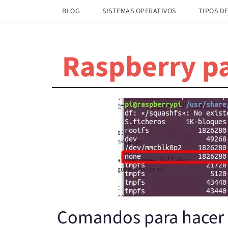
Saltar
Saltar
BLOG
SISTEMAS OPERATIVOS
TIPOS DE
al
a
contenido
la
principal
barra
Raspberry pa
lateral
principal
Comandos para hacer l