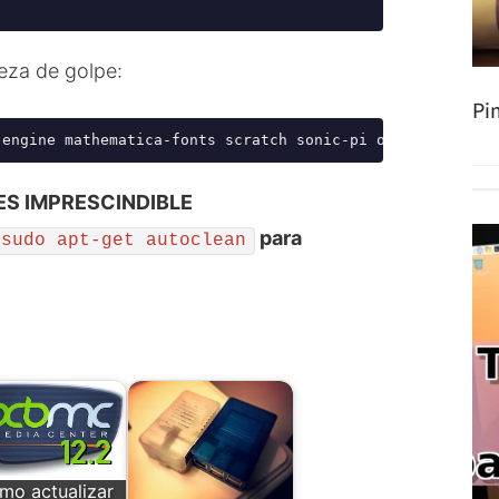
eza de golpe:
Pi
-engine mathematica-fonts scratch sonic-pi oracle-java8-
ES IMPRESCINDIBLE
para
sudo apt-get autoclean
mo actualizar