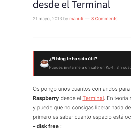
desde el Terminal
21 mayo, 2013
by
manuti
8 Comments
¿El blog te ha sido útil?
Puedes invitarme a un café en Ko-fi. Sin sus
Os pongo unos cuantos comandos para 
Raspberry
desde el
Terminal
. En teorí
y puede que no consigas liberar nada de
primero es saber cuanto espacio está 
– disk free
: