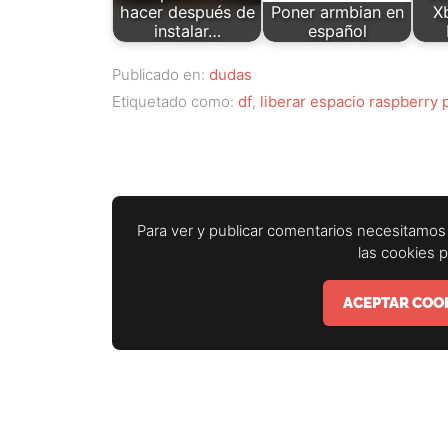
hacer después de
Poner armbian en
X
instalar…
español
Publicado en:
dudas
Etiquetado como:
df
,
liberar espacio raspberry 
Para ver y publicar comentarios necesitamos 
las cookies 
ACEPTAR COOK