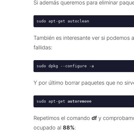
Si además queremos para eliminar paque
sudo apt-get 
autoclean
También es interesante ver si podemos ar
fallidas:
sudo dpkg --configure -a
Y por último borrar paquetes que no sirv
sudo apt-get 
autoremove
Repetimos el comando
df
y comprobamo
ocupado al
88%
: