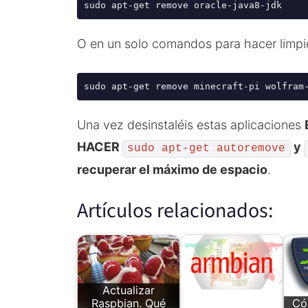
sudo apt-get remove oracle-java8-jdk
O en un solo comandos para hacer limpi
sudo apt-get remove minecraft-pi wolfram
Una vez desinstaléis estas aplicaciones
HACER
y
sudo apt-get autoremove
recuperar el máximo de espacio
.
Artículos relacionados:
Actualizar
Raspbian. Qué
Có