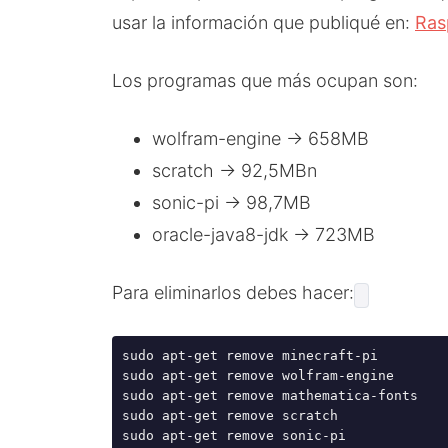
usar la información que publiqué en:
Ras
Los programas que más ocupan son:
wolfram-engine → 658MB
scratch → 92,5MBn
sonic-pi → 98,7MB
oracle-java8-jdk → 723MB
Para eliminarlos debes hacer:
sudo apt-get remove minecraft-pi 
sudo apt-get remove wolfram-engine
sudo apt-get remove mathematica-fonts
sudo apt-get remove scratch
sudo apt-get remove sonic-pi