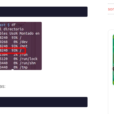
so
as: