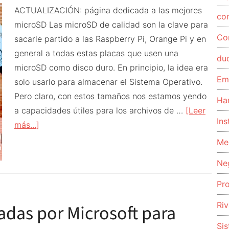
ACTUALIZACIÓN: página dedicada a las mejores
co
microSD Las microSD de calidad son la clave para
Co
sacarle partido a las Raspberry Pi, Orange Pi y en
general a todas estas placas que usen una
du
microSD como disco duro. En principio, la idea era
Em
solo usarlo para almacenar el Sistema Operativo.
Pero claro, con estos tamaños nos estamos yendo
Ha
a capacidades útiles para los archivos de …
[Leer
Ins
acerca
más...]
de
Me
Mejores
Ne
microSD
para
Pr
Raspberry
Riv
adas por Microsoft para
Pi
2017
Si