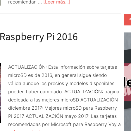
acerca
recomiendan …
[Leer más...]
de
Micro
P
SD
Raspberry Pi 2016
recomendadas
para
Raspberry
Pi
ACTUALIZACIÓN: Esta información sobre tarjetas
y
microSD es de 2016, en general sigue siendo
rivales
válida aunque los precios y modelos disponibles
por
pueden haber cambiado. ACTUALIZACIÓN: página
Armbian
dedicada a las mejores microSD ACTUALIZACIÓN
diciembre 2017: Mejores microSD para Raspberry
Pi 2017 ACTUALIZACIÓN mayo 2017: Las tarjetas
recomendadas por Microsoft para Raspberry Voy a