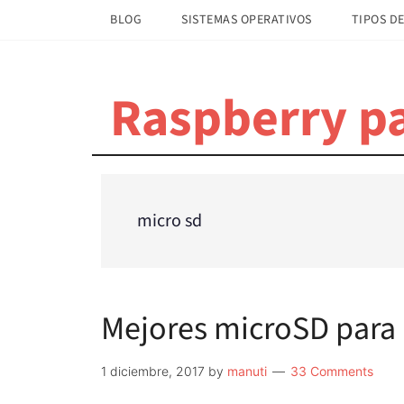
Saltar
Saltar
BLOG
SISTEMAS OPERATIVOS
TIPOS DE
al
a
contenido
la
principal
barra
Raspberry pa
lateral
principal
micro sd
Mejores microSD para 
1 diciembre, 2017
by
manuti
33 Comments