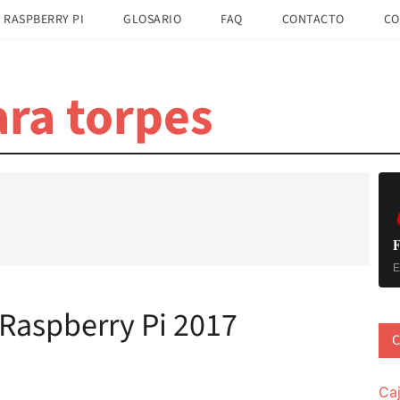
 RASPBERRY PI
GLOSARIO
FAQ
CONTACTO
CO
ra torpes
B
la
pr
F
E
Raspberry Pi 2017
C
Ca