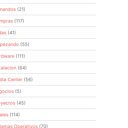
mandos
(21)
mpras
(117)
das
(41)
pezando
(55)
rdware
(111)
talacion
(64)
dia Center
(56)
gocios
(5)
oyectos
(45)
ales
(114)
stemas Operativos
(70)