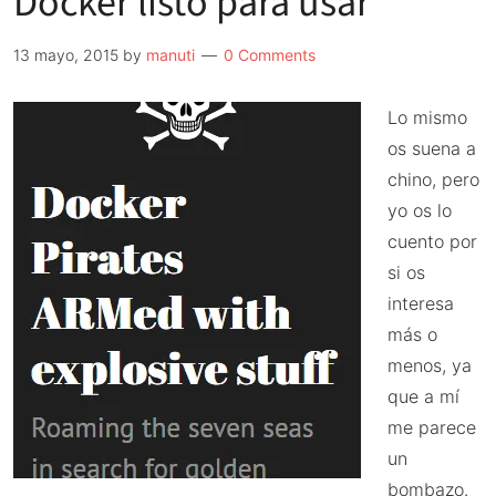
Docker listo para usar
Raspberry
Pi
13 mayo, 2015
by
manuti
0 Comments
u
Orange
Lo mismo
Pi
os suena a
chino, pero
yo os lo
cuento por
si os
interesa
más o
menos, ya
que a mí
me parece
un
bombazo.