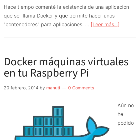
Hace tiempo comenté la existencia de una aplicación
que ser llama Docker y que permite hacer unos
acerca
"contenedores" para aplicaciones. …
[Leer más...]
de
Hypriot
un
Docker máquinas virtuales
Raspbia
con
en tu Raspberry Pi
Docker
listo
20 febrero, 2014
by
manuti
0 Comments
para
usar
Aún no
he
podido