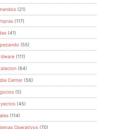
mandos
(21)
mpras
(117)
das
(41)
pezando
(55)
rdware
(111)
talacion
(64)
dia Center
(56)
gocios
(5)
oyectos
(45)
ales
(114)
stemas Operativos
(70)