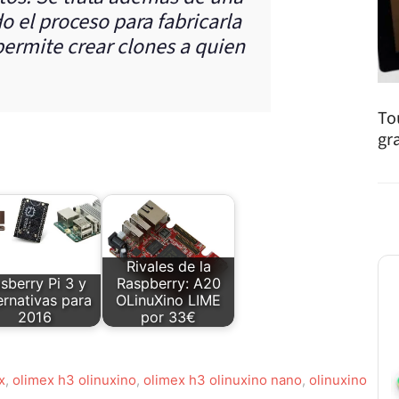
 el proceso para fabricarla
permite crear clones a quien
To
gr
Rivales de la
sberry Pi 3 y
Raspberry: A20
ernativas para
OLinuXino LIME
2016
por 33€
x
,
olimex h3 olinuxino
,
olimex h3 olinuxino nano
,
olinuxino