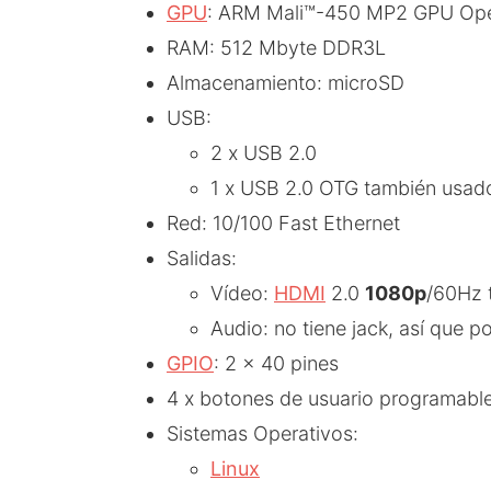
GPU
: ARM Mali™-450 MP2 GPU Op
RAM: 512 Mbyte DDR3L
Almacenamiento: microSD
USB:
2 x USB 2.0
1 x USB 2.0 OTG también usado
Red: 10/100 Fast Ethernet
Salidas:
Vídeo:
HDMI
2.0
1080p
/60Hz 
Audio: no tiene jack, así que p
GPIO
: 2 x 40 pines
4 x botones de usuario programabl
Sistemas Operativos:
Linux