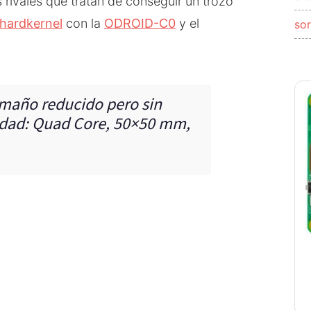
 rivales que tratan de conseguir un trozo
hardkernel
con la
ODROID-C0
y el
so
amaño reducido pero sin
vidad: Quad Core, 50×50 mm,