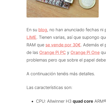
En su
blog
, no han anunciado fechas ni 
LIME
. Tienen varias, así que supongo q
RAM que
se vende por 30€
. Además el 
de las
Orange Pi PC
y
Orange Pi One
qu
problemas pero que sobre el papel deber
A continuación tenéis más detalles.
Las características son:
CPU: Allwinner H3
quad core
ARM® 