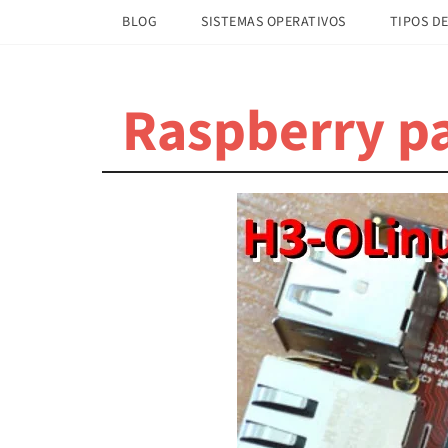
Saltar
Saltar
BLOG
SISTEMAS OPERATIVOS
TIPOS DE
al
a
contenido
la
principal
barra
Raspberry pa
lateral
principal