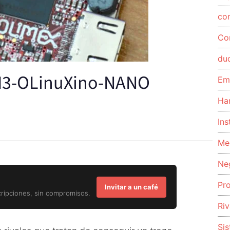
co
Co
du
: H3-OLinuXino-NANO
Em
Ha
Ins
Me
Ne
Pr
Invitar a un café
cripciones, sin compromisos.
Riv
Si