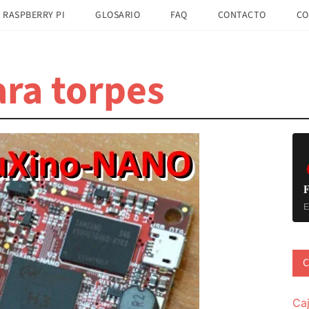
 RASPBERRY PI
GLOSARIO
FAQ
CONTACTO
CO
ra torpes
B
la
pr
F
E
C
Ca