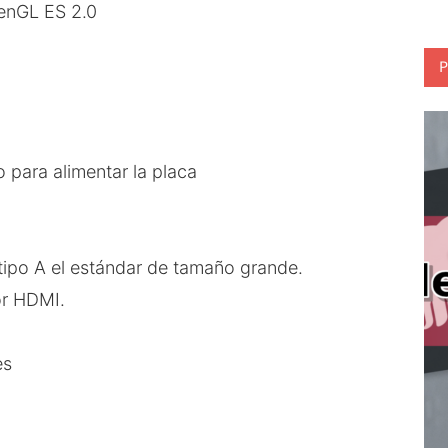
enGL ES 2.0
P
 para alimentar la placa
tipo A el estándar de tamaño grande.
or HDMI.
es