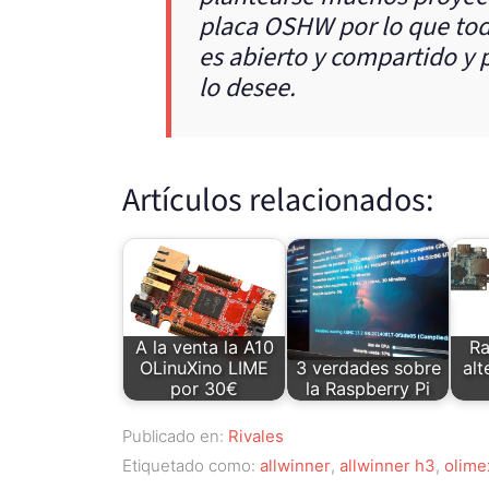
placa OSHW por lo que todo
es abierto y compartido y 
lo desee.
Artículos relacionados:
A la venta la A10
Ra
OLinuXino LIME
3 verdades sobre
alt
por 30€
la Raspberry Pi
Publicado en:
Rivales
Etiquetado como:
allwinner
,
allwinner h3
,
olime