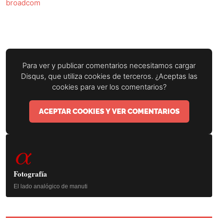
broadcom
Para ver y publicar comentarios necesitamos cargar
Disqus, que utiliza cookies de terceros. ¿Aceptas las
cookies para ver los comentarios?
ACEPTAR COOKIES Y VER COMENTARIOS
Barra
α
lateral
principal
Fotografía
El lado analógico de manuti