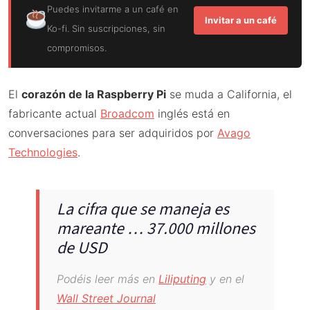
Puedes invitarme a un café en
Invitar a un café
Ko-fi. Sin suscripciones, sin
compromisos.
El
corazón de la Raspberry Pi
se muda a California, el
fabricante actual
Broadcom
inglés está en
conversaciones para ser adquiridos por
Avago
Technologies
.
La cifra que se maneja es
mareante … 37.000 millones
de USD
Podéis leer más en
Liliputing
y en el
Wall Street Journal