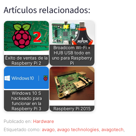
Artículos relacionados:
Broadcom Wi-Fi +
HUB USB todo en
Éxito de ventas de la
uno para Raspberry
Raspberry Pi 2
Pi
Windows 10 S
hackeado para
funcionar en la
Raspberry Pi 3
Raspberry Pi 2015
Publicado en:
Hardware
Etiquetado como:
avago
,
avago technologies
,
avagotech
,