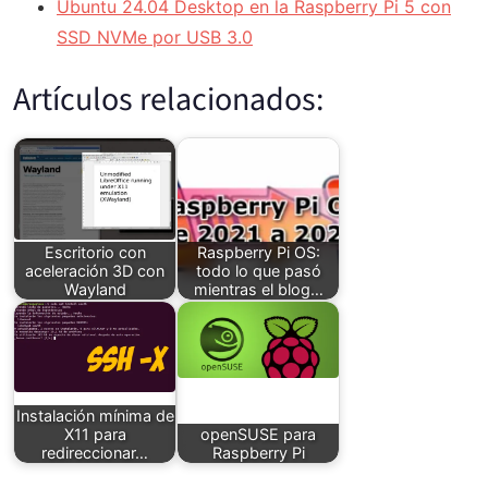
Ubuntu 24.04 Desktop en la Raspberry Pi 5 con
SSD NVMe por USB 3.0
Artículos relacionados:
Escritorio con
Raspberry Pi OS:
aceleración 3D con
todo lo que pasó
Wayland
mientras el blog…
Instalación mínima de
X11 para
openSUSE para
redireccionar…
Raspberry Pi