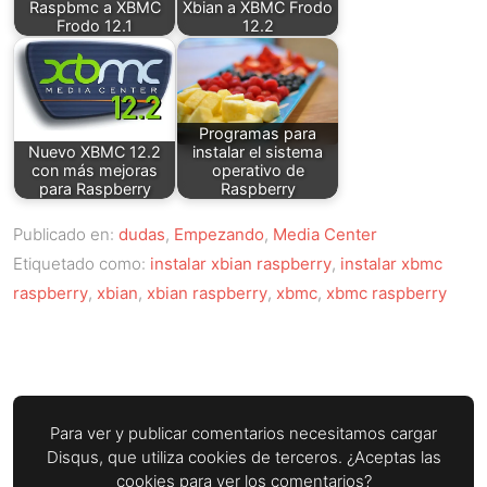
Raspbmc a XBMC
Xbian a XBMC Frodo
Frodo 12.1
12.2
Programas para
Nuevo XBMC 12.2
instalar el sistema
con más mejoras
operativo de
para Raspberry
Raspberry
Publicado en:
dudas
,
Empezando
,
Media Center
Etiquetado como:
instalar xbian raspberry
,
instalar xbmc
raspberry
,
xbian
,
xbian raspberry
,
xbmc
,
xbmc raspberry
Para ver y publicar comentarios necesitamos cargar
Disqus, que utiliza cookies de terceros. ¿Aceptas las
cookies para ver los comentarios?