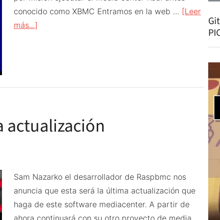
conocido como XBMC Entramos en la web …
[Leer
Gi
acerca
más...]
PI
de
Instalar
OSMC
en
la
Raspberry
 actualización
Pi
Sam Nazarko el desarrollador de Raspbmc nos
anuncia que esta será la última actualización que
haga de este software mediacenter. A partir de
ahora continuará con su otro proyecto de media