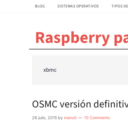
Saltar
Saltar
BLOG
SISTEMAS OPERATIVOS
TIPOS DE
al
a
contenido
la
principal
barra
Raspberry pa
lateral
principal
xbmc
OSMC versión definiti
28 julio, 2015
by
manuti
10 Comments