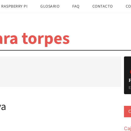
 RASPBERRY PI
GLOSARIO
FAQ
CONTACTO
CO
ra torpes
B
la
pr
F
E
va
C
Ca