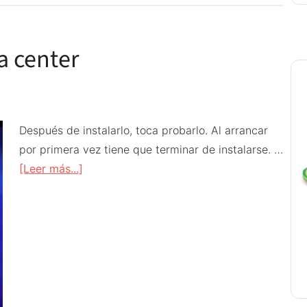
NOOBS
 center
Después de instalarlo, toca probarlo. Al arrancar
por primera vez tiene que terminar de instalarse. …
acerca
[Leer más...]
de
Probando
OSMC
media
center