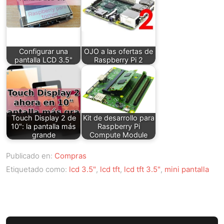
Configurar una
OJO a las ofertas de
pantalla LCD 3.5"
Raspberry Pi 2
Touch Display 2 de
Kit de desarrollo para
10": la pantalla más
Raspberry Pi
grande
Compute Module
Publicado en:
Compras
Etiquetado como:
lcd 3.5"
,
lcd tft
,
lcd tft 3.5"
,
mini pantalla