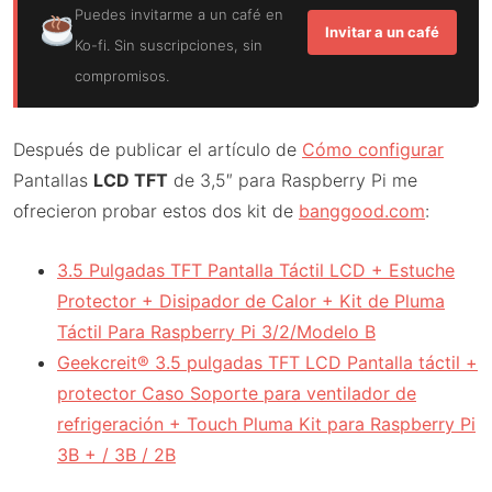
Puedes invitarme a un café en
Invitar a un café
Ko-fi. Sin suscripciones, sin
compromisos.
Después de publicar el artículo de
Cómo configurar
Pantallas
LCD TFT
de 3,5″ para Raspberry Pi me
ofrecieron probar estos dos kit de
banggood.com
:
3.5 Pulgadas TFT Pantalla Táctil LCD + Estuche
Protector + Disipador de Calor + Kit de Pluma
Táctil Para Raspberry Pi 3/2/Modelo B
Geekcreit® 3.5 pulgadas TFT LCD Pantalla táctil +
protector Caso Soporte para ventilador de
refrigeración + Touch Pluma Kit para Raspberry Pi
3B + / 3B / 2B