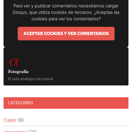
Para ver y publicar comentarios necesitamos cargar
Disqus, que utiliza cookies de terceros. ¿Aceptas las
cookies para ver los comentarios?
ACEPTAR COOKIES Y VER COMENTARIOS
Barra
α
lateral
principal
Fotografía
El lado analógico de manuti
CATEGORÍAS
Cajas
(9)
comandos
(21)