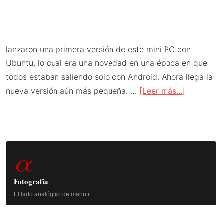
lanzaron una primera versión de este mini PC con
Ubuntu, lo cual era una novedad en una época en que
todos estaban saliendo solo con Android. Ahora llega la
acerca
nueva versión aún más pequeña. …
[Leer más...]
de
Rivales
de
Barra
la
α
Raspberr
lateral
Pi:
principal
Fotografía
Utilitie
El lado analógico de manuti
2