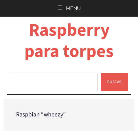
Saltar
Saltar
MENU
al
a
Raspberry
contenido
la
principal
barra
lateral
para torpes
principal
BUSCAR
Buscar
Raspbian “wheezy”