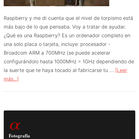
Raspberry y me di cuenta que el nivel de torpismo está
más bajo de lo que pensaba. Voy a tratar de ayudar.
¿Qué es una Raspberry? Es un ordenador completo en
una solo placa o tarjeta, incluye: procesador -
Broadcom ARM a 700MHz (se puede acelerar
configurándolo hasta 1000MHz = 1GHz dependiendo de
la suerte que te haya tocado al fabricarse tu …
[Leer
acerca
más...]
de
Raspberry
desde
Barra
cero
α
patatero.
lateral
Instalando
principal
Fotografía