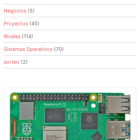
Negocios
(5)
Proyectos
(45)
Rivales
(114)
Sistemas Operativos
(70)
sorteo
(2)