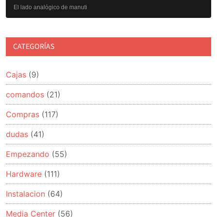
el
El lado analógico de manuti
sistema
operativo
CATEGORÍAS
Cajas
(9)
comandos
(21)
Compras
(117)
dudas
(41)
Empezando
(55)
Hardware
(111)
Instalacion
(64)
Media Center
(56)