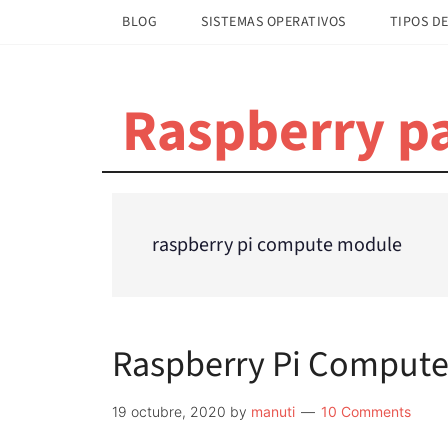
Saltar
Saltar
BLOG
SISTEMAS OPERATIVOS
TIPOS DE
al
a
contenido
la
principal
barra
Raspberry pa
lateral
principal
raspberry pi compute module
Raspberry Pi Compute
19 octubre, 2020
by
manuti
10 Comments