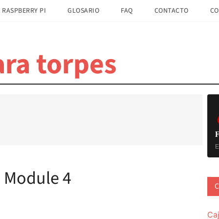
 RASPBERRY PI
GLOSARIO
FAQ
CONTACTO
CO
ra torpes
B
la
pr
F
E
 Module 4
C
Ca