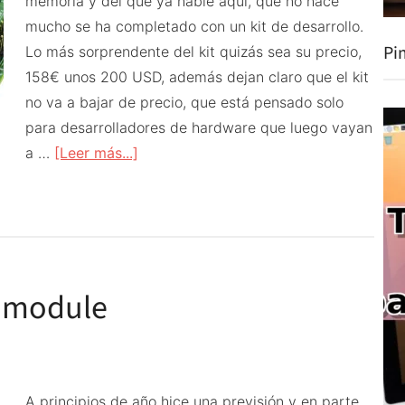
memoria y del que ya hablé aquí, que no hace
mucho se ha completado con un kit de desarrollo.
Pi
Lo más sorprendente del kit quizás sea su precio,
158€ unos 200 USD, además dejan claro que el kit
no va a bajar de precio, que está pensado solo
para desarrolladores de hardware que luego vayan
acerca
a …
[Leer más...]
de
Kit
de
desarrollo
para
e module
Raspberry
Pi
Compute
Module
A principios de año hice una previsión y en parte