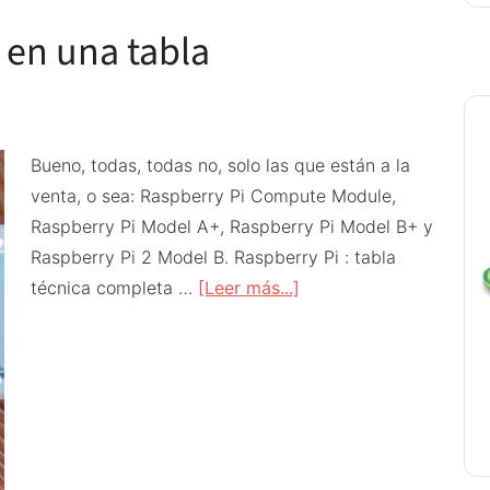
Module
 en una tabla
3
y
3L
Bueno, todas, todas no, solo las que están a la
venta, o sea: Raspberry Pi Compute Module,
Raspberry Pi Model A+, Raspberry Pi Model B+ y
Raspberry Pi 2 Model B. Raspberry Pi : tabla
acerca
técnica completa …
[Leer más...]
de
Todas
las
Raspberry
Pi
en