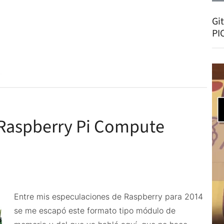
OpenPi
Gi
la
PI
Raspberry
más
libre
y
open
source
a Raspberry Pi Compute
hardware
Entre mis especulaciones de Raspberry para 2014
se me escapó este formato tipo módulo de