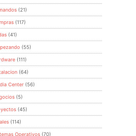
mandos
(21)
mpras
(117)
das
(41)
pezando
(55)
rdware
(111)
talacion
(64)
dia Center
(56)
gocios
(5)
oyectos
(45)
ales
(114)
stemas Operativos
(70)