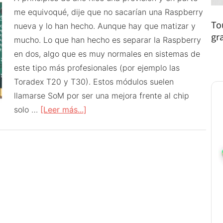
me equivoqué, dije que no sacarían una Raspberry
To
nueva y lo han hecho. Aunque hay que matizar y
gr
mucho. Lo que han hecho es separar la Raspberry
en dos, algo que es muy normales en sistemas de
este tipo más profesionales (por ejemplo las
Toradex T20 y T30). Estos módulos suelen
llamarse SoM por ser una mejora frente al chip
acerca
solo …
[Leer más...]
de
Raspberry
Pi
compute
module