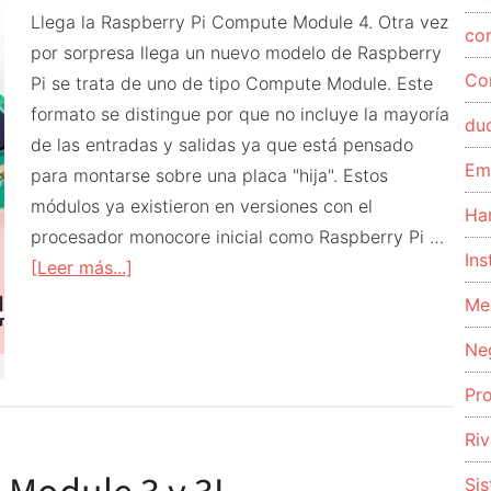
Llega la Raspberry Pi Compute Module 4. Otra vez
co
por sorpresa llega un nuevo modelo de Raspberry
Co
Pi se trata de uno de tipo Compute Module. Este
formato se distingue por que no incluye la mayoría
du
de las entradas y salidas ya que está pensado
Em
para montarse sobre una placa "hija". Estos
módulos ya existieron en versiones con el
Ha
procesador monocore inicial como Raspberry Pi …
Ins
acerca
[Leer más...]
de
Me
Raspberry
Ne
Pi
Compute
Pr
Module
Riv
4
Si