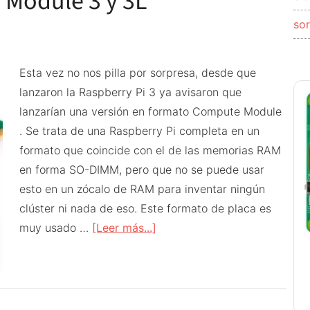
 Module 3 y 3L
so
Esta vez no nos pilla por sorpresa, desde que
lanzaron la Raspberry Pi 3 ya avisaron que
lanzarían una versión en formato Compute Module
. Se trata de una Raspberry Pi completa en un
formato que coincide con el de las memorias RAM
en forma SO-DIMM, pero que no se puede usar
esto en un zócalo de RAM para inventar ningún
clúster ni nada de eso. Este formato de placa es
acerca
muy usado …
[Leer más...]
de
Raspberry
Pi
Compute