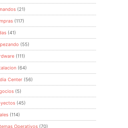
mandos
(21)
mpras
(117)
das
(41)
pezando
(55)
rdware
(111)
talacion
(64)
dia Center
(56)
gocios
(5)
oyectos
(45)
ales
(114)
stemas Operativos
(70)