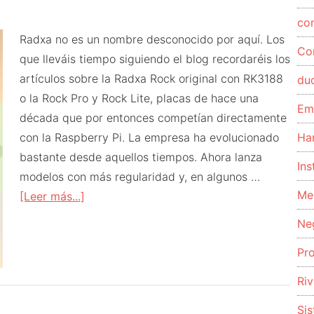
co
Radxa no es un nombre desconocido por aquí. Los
Co
que lleváis tiempo siguiendo el blog recordaréis los
artículos sobre la Radxa Rock original con RK3188
du
o la Rock Pro y Rock Lite, placas de hace una
Em
década que por entonces competían directamente
con la Raspberry Pi. La empresa ha evolucionado
Ha
bastante desde aquellos tiempos. Ahora lanza
Ins
modelos con más regularidad y, en algunos …
Me
acerca
[Leer más...]
de
Ne
Radxa
Pr
ROCK
2F:
Riv
la
Si
SBC