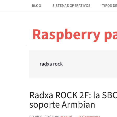
Saltar
Saltar
BLOG
SISTEMAS OPERATIVOS
TIPOS DE
al
a
contenido
la
principal
barra
Raspberry pa
lateral
principal
radxa rock
Radxa ROCK 2F: la SBC
soporte Armbian
29 abril, 2026
by
manuti
0 Comments