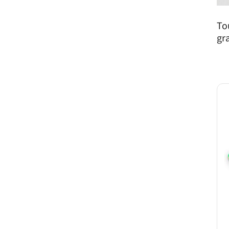
To
gr