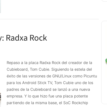
Rivales
de
la
Raspberry:
Radxa
y: Radxa Rock
Rock
Pro
y
Radxa
Rock
Repaso a la placa Radxa Rock del creador de la
Lite
Cubieboard, Tom Cubie. Siguiendo la estela del
éxito de las versiones de GNU/Linux como Picuntu
para los Android Stick TV, Tom Cubie uno de los
padres de la Cubieboard se lanzó a una nueva
empresa. Y lo que hizo fue una placa potente
partiendo de la misma base, el SoC Rockchip