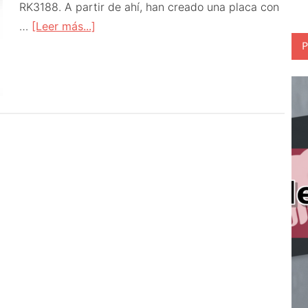
RK3188. A partir de ahí, han creado una placa con
acerca
…
[Leer más...]
de
P
Rivales
de
la
Raspberry:
Radxa
Rock