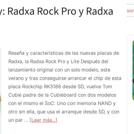
y: Radxa Rock Pro y Radxa
económica
so
con
WiFi
6,
4K
y
Reseña y características de las nuevas placas de
soporte
Radxa, la Radxa Rock Pro y Lite Después del
Armbian
lanzamiento original con un solo modelo, este
verano y tras conseguirse arrancar el chip de esta
placa Rockchip RK3188 desde SD, vuelve Tom
Cubie padre de la Cubieboard con dos modelos
con el mismo el SoC: Uno con memoria NAND y
otro sin ella, que usa el arranque desde SD, y con
acerca
un par …
[Leer más...]
de