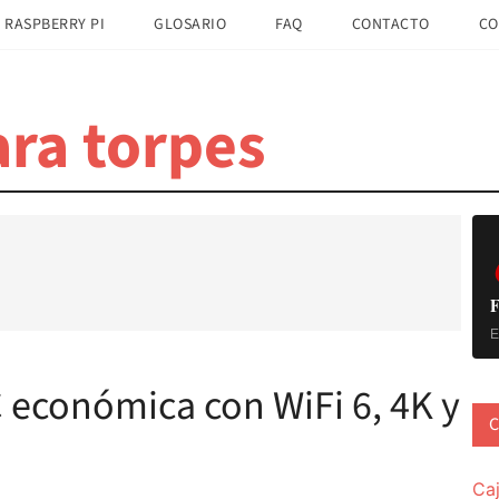
 RASPBERRY PI
GLOSARIO
FAQ
CONTACTO
CO
ra torpes
B
la
pr
F
E
 económica con WiFi 6, 4K y
C
Ca