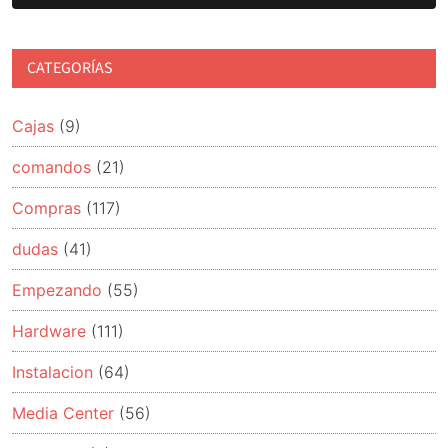
tras
un
mes
CATEGORÍAS
de
uso
Cajas
(9)
comandos
(21)
Compras
(117)
dudas
(41)
Empezando
(55)
Hardware
(111)
Instalacion
(64)
Media Center
(56)