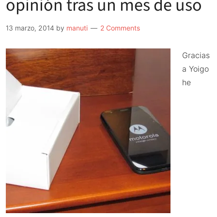
opinión tras un mes de uso
cove
y
13 marzo, 2014
by
manuti
2 Comments
bum
para
Gracias
el
a Yoigo
moto
he
mot
g