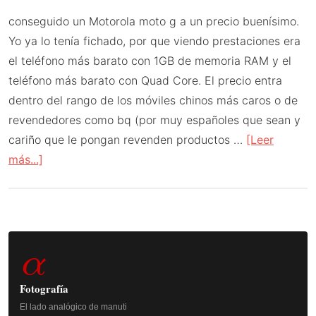
conseguido un Motorola moto g a un precio buenísimo.
Yo ya lo tenía fichado, por que viendo prestaciones era
el teléfono más barato con 1GB de memoria RAM y el
teléfono más barato con Quad Core. El precio entra
dentro del rango de los móviles chinos más caros o de
revendedores como bq (por muy españoles que sean y
cariño que le pongan revenden productos …
[Leer
acerca
más...]
de
moto
g
Barra
de
α
Motorola
lateral
|
principal
Fotografía
opinión
El lado analógico de manuti