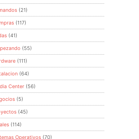
mandos
(21)
mpras
(117)
das
(41)
pezando
(55)
rdware
(111)
talacion
(64)
ca
dia Center
(56)
berry
gocios
(5)
e
oyectos
(45)
ero.
ales
(114)
lando
stemas Operativos
(70)