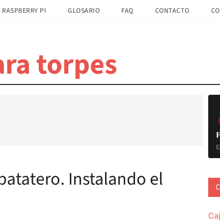
 RASPBERRY PI
GLOSARIO
FAQ
CONTACTO
CO
ra torpes
B
la
pr
F
E
atatero. Instalando el
C
Ca