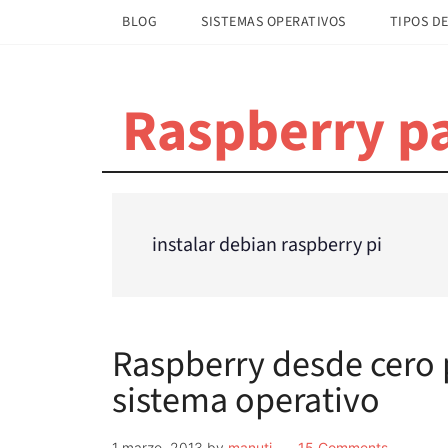
Saltar
Saltar
BLOG
SISTEMAS OPERATIVOS
TIPOS DE
al
a
contenido
la
principal
barra
Raspberry pa
lateral
principal
instalar debian raspberry pi
Raspberry desde cero p
sistema operativo
1 marzo, 2013
by
manuti
15 Comments