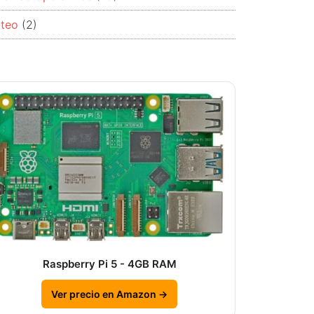
ema
rteo
(2)
ativo
Raspberry Pi 5 - 4GB RAM
Ver precio en Amazon →