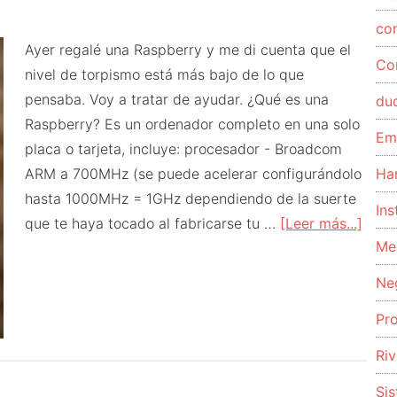
co
Ayer regalé una Raspberry y me di cuenta que el
Co
nivel de torpismo está más bajo de lo que
pensaba. Voy a tratar de ayudar. ¿Qué es una
du
Raspberry? Es un ordenador completo en una solo
Em
placa o tarjeta, incluye: procesador - Broadcom
ARM a 700MHz (se puede acelerar configurándolo
Ha
hasta 1000MHz = 1GHz dependiendo de la suerte
Ins
acer
que te haya tocado al fabricarse tu …
[Leer más...]
Me
de
Rasp
Ne
desd
Pr
cero
patat
Riv
Insta
Si
el