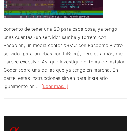
contento de tener una SD para cada cosa, ya tengo
unas cuantas (un servidor samba y torrent con
Raspbian, un media center XBMC con Raspbmc y otro
servidor para pruebas con PiBang), pero otra más, me
parece excesivo. Así que investigué el tema de instalar
Coder sobre una de las que ya tengo en marcha. En
parte, estas instrucciones sirven para instalarlo
acerca
igualmente en …
[Leer más...]
de
Cómo
añadir
Barra
Coder
α
a