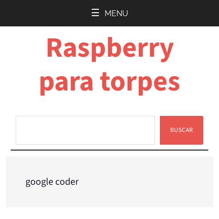
Saltar
Saltar
MENU
al
a
Raspberry
contenido
la
principal
barra
lateral
para torpes
principal
BUSCAR
Buscar
google coder