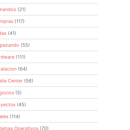
mandos
(21)
mpras
(117)
das
(41)
pezando
(55)
rdware
(111)
talacion
(64)
dia Center
(56)
gocios
(5)
oyectos
(45)
ales
(114)
stemas Operativos
(70)