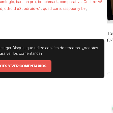
amlogic
,
banana pro
,
benchmark
,
comparativa
,
Cortex-A5
,
id
,
odroid u3
,
odroid-c1
,
quad core
,
raspberry b+
,
To
gr
cargar Disqus, que utiliza cookies de terceros. ¿Aceptas
para ver los comentarios?
IES Y VER COMENTARIOS