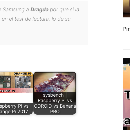
 de Samsung a
Dragda
por que si la
n el test de lectura, lo de su
Pi
sysbench |
Raspberry Pi vs
spberry Pi vs
ODROID vs Banana
ange Pi 2017
PRO