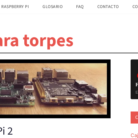
 RASPBERRY PI
GLOSARIO
FAQ
CONTACTO
CO
ra torpes
B
la
pr
F
E
C
i 2
Ca