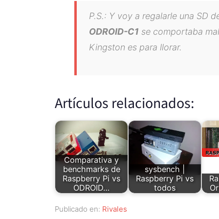
P.S.: Y voy a regalarle una SD
ODROID-C1
se comportaba mal e
Kingston es para llorar.
Artículos relacionados:
Comparativa y
benchmarks de
sysbench |
Raspberry Pi vs
Raspberry Pi vs
Ra
ODROID…
todos
Or
Publicado en:
Rivales