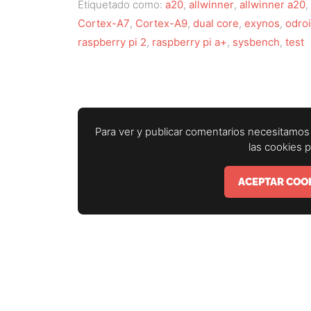
Etiquetado como:
a20
,
allwinner
,
allwinner a20
,
Cortex-A7
,
Cortex-A9
,
dual core
,
exynos
,
odro
raspberry pi 2
,
raspberry pi a+
,
sysbench
,
test
Para ver y publicar comentarios necesitamos 
las cookies 
ACEPTAR COOK