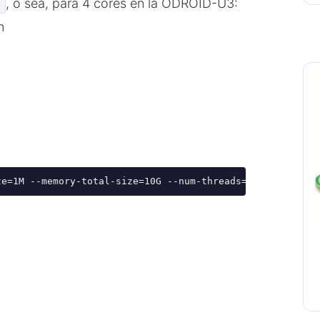
, o sea, para 4 cores en la ODROID-U3:
n
n