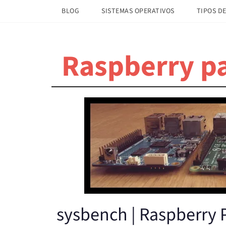
Saltar
Saltar
BLOG
SISTEMAS OPERATIVOS
TIPOS DE
al
a
contenido
la
principal
barra
Raspberry pa
lateral
principal
sysbench | Raspberry P