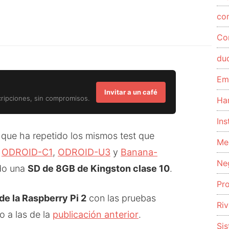
co
Co
du
Em
Invitar a un café
cripciones, sin compromisos.
Ha
Ins
que ha repetido los mismos test que
Me
,
ODROID-C1
,
ODROID-U3
y
Banana-
Ne
do una
SD de 8GB de Kingston clase 10
.
Pr
de la Raspberry Pi 2
con las pruebas
Riv
o a las de la
publicación anterior
.
Si