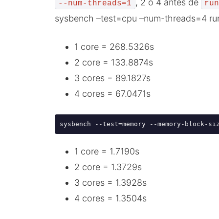
, 2 o 4 antes de
--num-threads=1
ru
sysbench –test=cpu –num-threads=4 ru
1 core = 268.5326s
2 core = 133.8874s
3 cores = 89.1827s
4 cores = 67.0471s
1 core = 1.7190s
2 core = 1.3729s
3 cores = 1.3928s
4 cores = 1.3504s