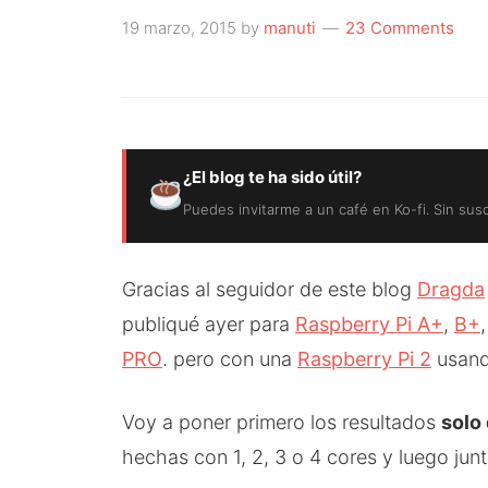
19 marzo, 2015
by
manuti
23 Comments
¿El blog te ha sido útil?
Puedes invitarme a un café en Ko-fi. Sin sus
Gracias al seguidor de este blog
Dragda
publiqué ayer para
Raspberry Pi A+
,
B+
PRO
. pero con una
Raspberry Pi 2
usan
Voy a poner primero los resultados
solo 
hechas con 1, 2, 3 o 4 cores y luego junt