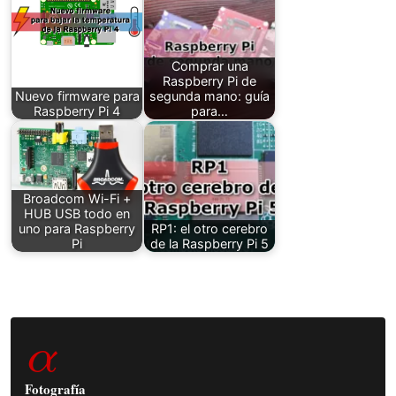
Comprar una
Raspberry Pi de
Nuevo firmware para
segunda mano: guía
Raspberry Pi 4
para…
Broadcom Wi-Fi +
HUB USB todo en
uno para Raspberry
RP1: el otro cerebro
Pi
de la Raspberry Pi 5
Barra
α
lateral
principal
Fotografía