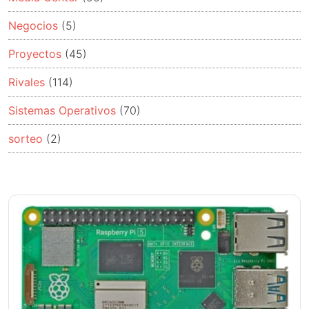
Negocios
(5)
Proyectos
(45)
Rivales
(114)
Sistemas Operativos
(70)
sorteo
(2)