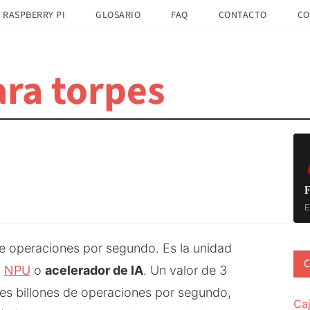
 RASPBERRY PI
GLOSARIO
FAQ
CONTACTO
CO
ra torpes
B
la
pr
F
E
 de operaciones por segundo. Es la unidad
C
a
NPU
o
acelerador de IA
. Un valor de 3
res billones de operaciones por segundo,
Ca