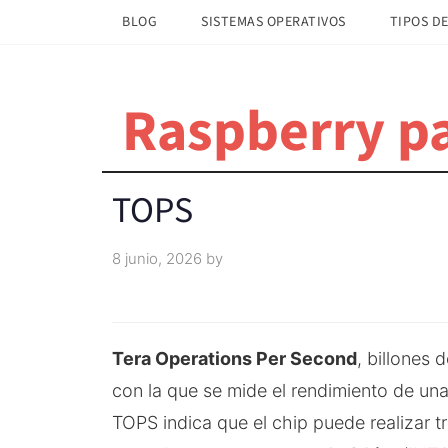
Saltar
Saltar
BLOG
SISTEMAS OPERATIVOS
TIPOS DE
al
a
contenido
la
principal
barra
Raspberry pa
lateral
principal
TOPS
8 junio, 2026
by
Tera Operations Per Second
, billones
con la que se mide el rendimiento de un
TOPS indica que el chip puede realizar t