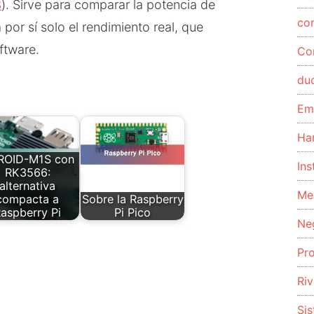
8
). Sirve para comparar la potencia de
co
 por sí solo el rendimiento real, que
ftware.
Co
du
Em
Ha
ROID-M1S con
Ins
RK3566:
alternativa
Me
compacta a
Sobre la Raspberry
aspberry Pi
Pi Pico
Ne
Pr
Riv
Si