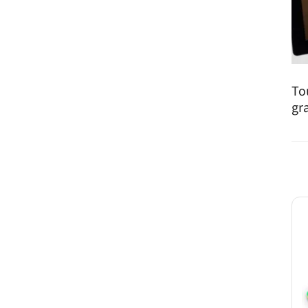
To
gr