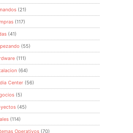
mandos
(21)
mpras
(117)
das
(41)
pezando
(55)
rdware
(111)
talacion
(64)
dia Center
(56)
gocios
(5)
oyectos
(45)
ales
(114)
stemas Operativos
(70)