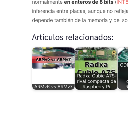
normalmente
en enteros de 8 bits
(
INT
inferencia entre placas, aunque no refleja
depende también de la memoria y del so
Artículos relacionados:
OD
Radxa Cubie A7S:
rival compacta de
ARMv6 vs ARMv7
Raspberry Pi
R