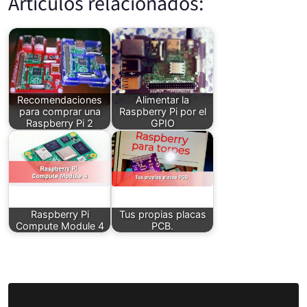
Artículos relacionados:
Recomendaciones
Alimentar la
para comprar una
Raspberry Pi por el
Raspberry Pi 2
GPIO
Raspberry Pi
Tus propias placas
Compute Module 4
PCB.
Barra