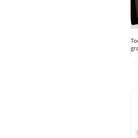
To
gr