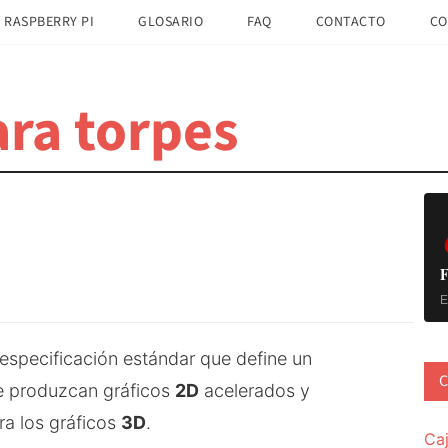
 RASPBERRY PI
GLOSARIO
FAQ
CONTACTO
CO
ra torpes
B
la
pr
F
E
 especificación estándar que define un
C
e produzcan gráficos
2D
acelerados y
a los gráficos
3D
.
Ca