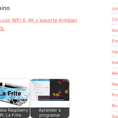
mino
co
Co
con WiFi 6, 4K y soporte Armbian
3L
du
Em
Ha
Ins
Me
Ne
Pr
Riv
ales Raspberry
Aprender a
Pi: La Frite
programar
Si