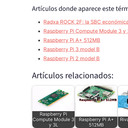
Artículos donde aparece este tér
Radxa ROCK 2F: la SBC económica 
Raspberry Pi Compute Module 3 y 
Raspberry Pi A+ 512MB
Raspberry Pi 3 model B
Raspberry Pi 2 model B
Artículos relacionados:
Raspberry Pi
Compute Module 3
Raspberry Pi A+
Riv
y 3L
512MB