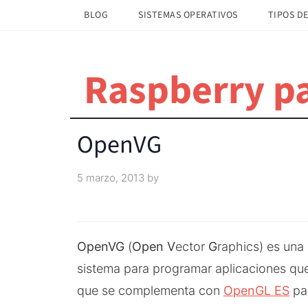
Saltar
Saltar
BLOG
SISTEMAS OPERATIVOS
TIPOS DE
al
a
contenido
la
principal
barra
Raspberry pa
lateral
principal
OpenVG
5 marzo, 2013
by
OpenVG
(
Open V
ector
G
raphics) es una
sistema para programar aplicaciones qu
que se complementa con
OpenGL ES
par