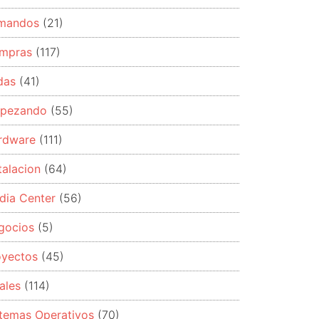
mandos
(21)
mpras
(117)
das
(41)
pezando
(55)
rdware
(111)
talacion
(64)
dia Center
(56)
gocios
(5)
oyectos
(45)
ales
(114)
stemas Operativos
(70)