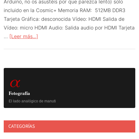
Arduino, no os asustéis por que parezca lento) solo
incluido en la Cosmic+ Memoria RAM: 512MB DDR3
Tarjeta Gráfica: desconocida Vídeo: HDMI Salida de
Vídeo: micro HDMI Audio: Salida audio por HDMI Tarjeta
acerca
…
[Leer más...]
de
Rivales
de
Barra
la
α
Raspberry:
lateral
Cosmic
principal
Fotografía
Board
El lado analógico de manuti
y
Cosmic+
CATEGORÍAS