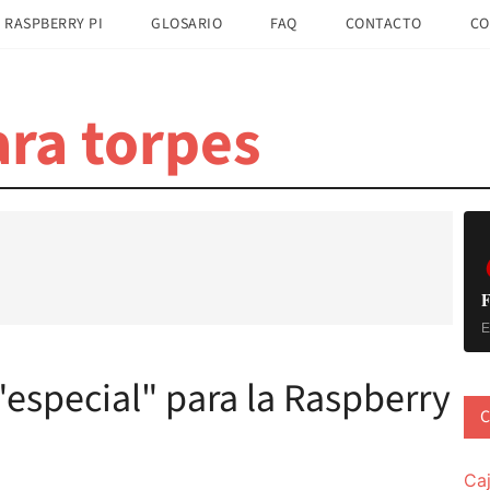
 RASPBERRY PI
GLOSARIO
FAQ
CONTACTO
CO
ra torpes
B
la
pr
F
E
especial" para la Raspberry
C
Ca