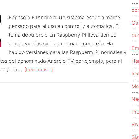
co
Repaso a RTAndroid. Un sistema especialmente
Co
pensado para el uso en control y automática. El
tema de Android en Raspberry Pi lleva tiempo
du
dando vueltas sin llegar a nada concreto. Ha
Em
habido versiones para las Raspberry Pi normales y
etos del denominada Android TV por ejemplo, pero ni
Ha
acerca
erry. La …
[Leer más...]
Ins
de
Me
RTAndroid
el
Ne
Android
Pr
"especial"
para
Riv
la
Si
Raspberry