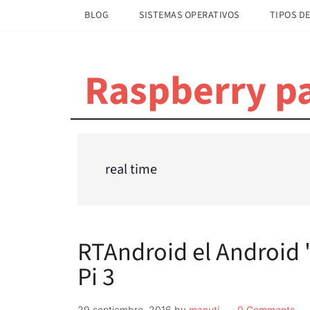
Saltar
Saltar
BLOG
SISTEMAS OPERATIVOS
TIPOS DE
al
a
contenido
la
principal
barra
Raspberry pa
lateral
principal
real time
RTAndroid el Android "
Pi 3
29 septiembre, 2016
by
manuti
0 Comments