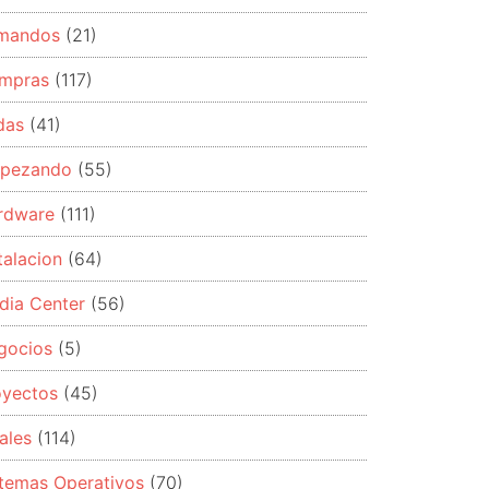
mandos
(21)
mpras
(117)
das
(41)
pezando
(55)
rdware
(111)
talacion
(64)
dia Center
(56)
gocios
(5)
oyectos
(45)
ales
(114)
stemas Operativos
(70)