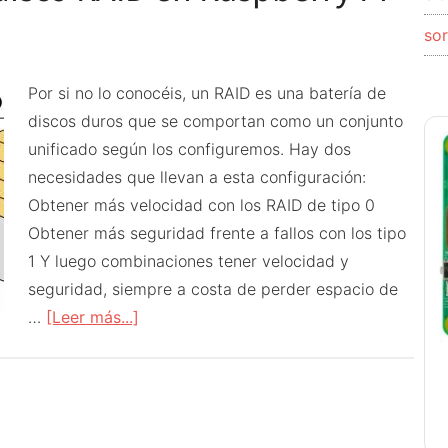
con
so
Open
Media
Por si no lo conocéis, un RAID es una batería de
Vault
discos duros que se comportan como un conjunto
unificado según los configuremos. Hay dos
necesidades que llevan a esta configuración:
Obtener más velocidad con los RAID de tipo 0
Obtener más seguridad frente a fallos con los tipo
1 Y luego combinaciones tener velocidad y
seguridad, siempre a costa de perder espacio de
acerca
…
[Leer más...]
de
NAS
casero
avanzado