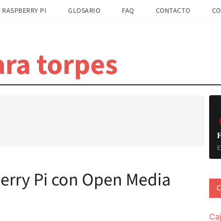
 RASPBERRY PI
GLOSARIO
FAQ
CONTACTO
CO
ra torpes
B
la
pr
F
E
erry Pi con Open Media
C
Ca