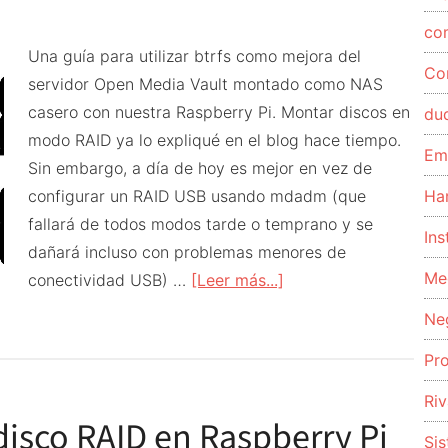
co
Una guía para utilizar btrfs como mejora del
Co
servidor Open Media Vault montado como NAS
casero con nuestra Raspberry Pi. Montar discos en
du
modo RAID ya lo expliqué en el blog hace tiempo.
Em
Sin embargo, a día de hoy es mejor en vez de
configurar un RAID USB usando mdadm (que
Ha
fallará de todos modos tarde o temprano y se
Ins
dañará incluso con problemas menores de
Me
acerca
conectividad USB) …
[Leer más...]
de
Ne
Usando
Pr
btrfs
en
Riv
Raspberry
isco RAID en Raspberry Pi
Si
Pi