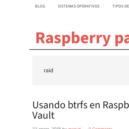
Saltar
Saltar
BLOG
SISTEMAS OPERATIVOS
TIPOS DE
al
a
contenido
la
principal
barra
Raspberry pa
lateral
principal
raid
Usando btrfs en Raspb
Vault
22 enero, 2018
by
manuti
0 Comments