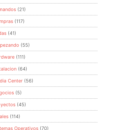
mandos
(21)
mpras
(117)
das
(41)
pezando
(55)
rdware
(111)
talacion
(64)
dia Center
(56)
gocios
(5)
oyectos
(45)
ales
(114)
stemas Operativos
(70)