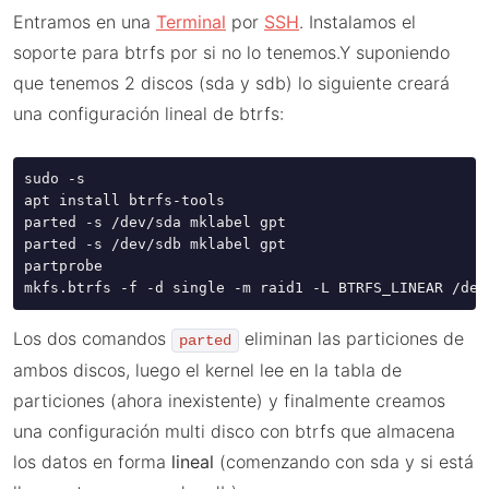
Entramos en una
Terminal
por
SSH
. Instalamos el
soporte para btrfs por si no lo tenemos.Y suponiendo
que tenemos 2 discos (sda y sdb) lo siguiente creará
una configuración lineal de btrfs:
sudo -s

apt install btrfs-tools

parted -s /dev/sda mklabel gpt 

parted -s /dev/sdb mklabel gpt 

partprobe 

mkfs.btrfs -f -d single -m raid1 -L BTRFS_LINEAR /dev
Los dos comandos
eliminan las particiones de
parted
ambos discos, luego el kernel lee en la tabla de
particiones (ahora inexistente) y finalmente creamos
una configuración multi disco con btrfs que almacena
los datos en forma
lineal
(comenzando con sda y si está