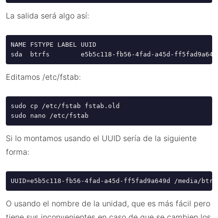
La salida será algo así:
NAME FSTYPE LABEL UUID                                
sda  btrfs        e5b5c118-fb56-4fad-a45d-ff5fad9a649
Editamos /etc/fstab:
sudo cp /etc/fstab fstab.old

sudo nano /etc/fstab
Si lo montamos usando el UUID sería de la siguiente
forma:
UUID=e5b5c118-fb56-4fad-a45d-ff5fad9a649d /media/btrf
O usando el nombre de la unidad, que es más fácil pero
tiene sus inconvenientes en caso de que se cambien los