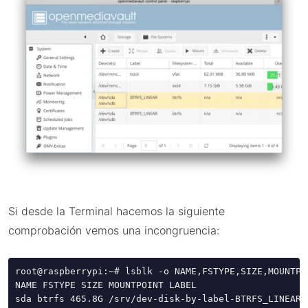
Si desde la Terminal hacemos la siguiente
comprobación vemos una incongruencia:
root@raspberrypi:~# lsblk -o NAME,FSTYPE,SIZE,MOUNTPO
NAME FSTYPE SIZE MOUNTPOINT LABEL 

sda btrfs 465.8G /srv/dev-disk-by-label-BTRFS_LINEAR B