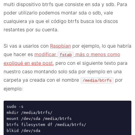
multi dispositivo btrfs que consiste en sda y sdb. Para
poder utilizarlo podemos montar sda o sdb, vale
cualquiera ya que el código btrfs busca los discos
restantes por su cuenta.
Si vas a usarlos con
Raspbian
por ejemplo, lo que habría
que hacer es
modificar
más o menos como
fstab
expliqué en este post
, pero con el siguiente texto para
nuestro caso montando solo sda por ejemplo en una
carpeta ya creada con el nombre
por
/media/btrfs
ejemplo:
sudo -s

mkdir /media/btrfs/

mount /dev/sda /media/btrfs

btrfs filesystem df /media/btrfs/

blkid /dev/sda