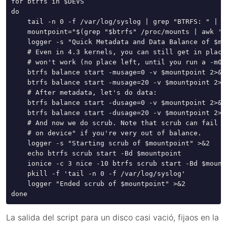
for btrfs in $DEVS

do

    tail -n 0 -f /var/log/syslog | grep "BTRFS: " | g
    mountpoint="$(grep "$btrfs" /proc/mounts | awk '{
    logger -s "Quick Metadata and Data Balance of $mo
    # Even in 4.3 kernels, you can still get in places
    # won't work (no place left, until you run a -m0 o
    btrfs balance start -musage=0 -v $mountpoint 2>&1
    btrfs balance start -musage=20 -v $mountpoint 2>&
    # After metadata, let's do data:

    btrfs balance start -dusage=0 -v $mountpoint 2>&1
    btrfs balance start -dusage=20 -v $mountpoint 2>&
    # And now we do scrub. Note that scrub can fail wi
    # on device" if you're very out of balance.

    logger -s "Starting scrub of $mountpoint" >&2

    echo btrfs scrub start -Bd $mountpoint

    ionice -c 3 nice -10 btrfs scrub start -Bd $mountp
    pkill -f 'tail -n 0 -f /var/log/syslog'

    logger "Ended scrub of $mountpoint" >&2

done
La salida del script para un disco casi vació, fijaos en la