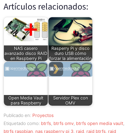
Artículos relacionados:
NAS casero
Rasperry Pi y disco
avanzado disco RAID
duro USB cómo
en Raspberry Pi
forzar la alimentación
Open Media Vault
Servidor Plex con
para Raspberry
OMV
Publicado en:
Proyectos
Etiquetado como:
btrfs
,
btrfs omv
,
btrfs open media vault
,
btrfs raspbian
,
nas raspberry pi 3
,
raid
,
raid btrfs
,
raid