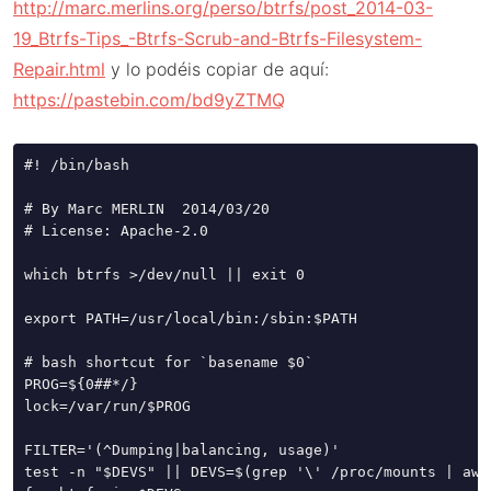
http://marc.merlins.org/perso/btrfs/post_2014-03-
19_Btrfs-Tips_-Btrfs-Scrub-and-Btrfs-Filesystem-
Repair.html
y lo podéis copiar de aquí:
https://pastebin.com/bd9yZTMQ
#! /bin/bash

# By Marc MERLIN  2014/03/20

# License: Apache-2.0

which btrfs >/dev/null || exit 0

export PATH=/usr/local/bin:/sbin:$PATH

# bash shortcut for `basename $0`

PROG=${0##*/}

lock=/var/run/$PROG

FILTER='(^Dumping|balancing, usage)'

test -n "$DEVS" || DEVS=$(grep '\' /proc/mounts | awk