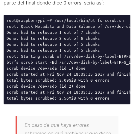
parte del final donde dice
0 errors
, sería así:
root@raspberrypi:~# /usr/local/bin/btrfs-scrub.sh 

root: Quick Metadata and Data Balance of /srv/dev-dis
Done, had to relocate 1 out of 7 chunks 

Done, had to relocate 3 out of 6 chunks 

Done, had to relocate 1 out of 5 chunks 

Done, had to relocate 1 out of 5 chunks 

root: Starting scrub of /srv/dev-disk-by-label-BTRFS_L
btrfs scrub start -Bd /srv/dev-disk-by-label-BTRFS_LIN
scrub device /dev/sda (id 1) done 

scrub started at Fri Nov 24 18:33:15 2017 and finishe
total bytes scrubbed: 3.09GiB with 0 errors 

scrub device /dev/sdb (id 2) done 

scrub started at Fri Nov 24 18:33:15 2017 and finished
total bytes scrubbed: 2.56MiB with 
0 errors
En caso de que haya errores
sabremos en qué archivos y que disco