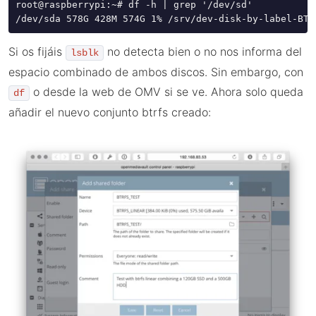
root@raspberrypi:~# df -h | grep '/dev/sd' 

/dev/sda 578G 428M 574G 1% /srv/dev-disk-by-label-BTR
Si os fijáis
no detecta bien o no nos informa del
lsblk
espacio combinado de ambos discos. Sin embargo, con
o desde la web de OMV si se ve. Ahora solo queda
df
añadir el nuevo conjunto btrfs creado: