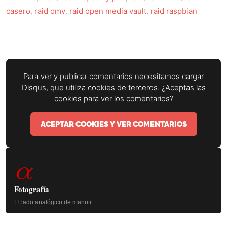
casero
,
raid omv
,
raid open media vault
,
raid raspbian
Para ver y publicar comentarios necesitamos cargar
Disqus, que utiliza cookies de terceros. ¿Aceptas las
cookies para ver los comentarios?
ACEPTAR COOKIES Y VER COMENTARIOS
Barra
α
lateral
principal
Fotografía
El lado analógico de manuti