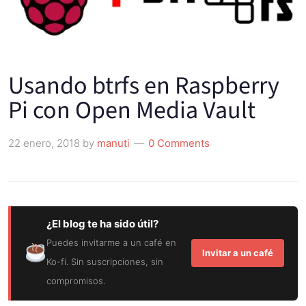
Usando btrfs en Raspberry
Pi con Open Media Vault
22 enero, 2018
by
manuti
0 Comments
¿El blog te ha sido útil?
Puedes invitarme a un café en
Invitar a un café
Ko-fi. Sin suscripciones, sin
compromisos.