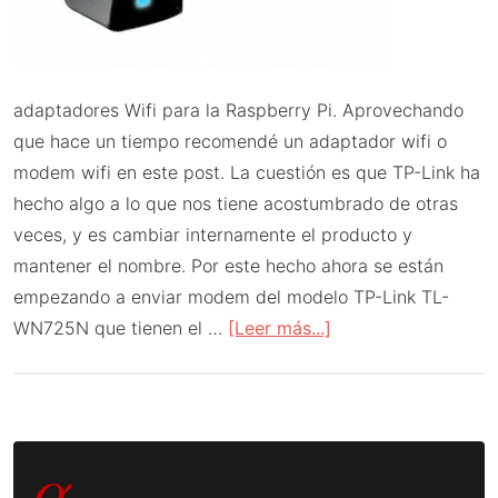
adaptadores Wifi para la Raspberry Pi. Aprovechando
que hace un tiempo recomendé un adaptador wifi o
modem wifi en este post. La cuestión es que TP-Link ha
hecho algo a lo que nos tiene acostumbrado de otras
veces, y es cambiar internamente el producto y
mantener el nombre. Por este hecho ahora se están
empezando a enviar modem del modelo TP-Link TL-
acerca
WN725N que tienen el …
[Leer más...]
de
Adaptadores
Wifi
Barra
para
α
la