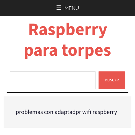
Saltar
Saltar
MENU
al
a
Raspberry
contenido
la
principal
barra
lateral
para torpes
principal
BUSCAR
Buscar
problemas con adaptadpr wifi raspberry