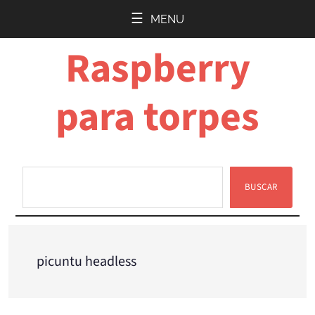
Saltar
Saltar
MENU
al
a
Raspberry
contenido
la
principal
barra
lateral
para torpes
principal
BUSCAR
Buscar
picuntu headless