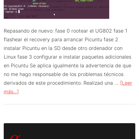
Repasando de nuevo: fase 0 rootear el UG802 fase 1
flashear el recovery para arrancar Picuntu fase 2
instalar Picuntu en la SD desde otro ordenador con
Linux fase 3 configurar e instalar paquetes adicionales
en Picuntu Se aplica igualmente la advertencia de que
no me hago responsable de los problemas técnicos
derivados de este procedimiento. Realizad una …
[Leer
acerca
más...]
de
Picuntu
en
Barra
modo
α
headless